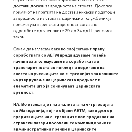
достави докази за вредноста на стоката. Доколку
примачот на пратката не достави никакви податоци
за вредноста на стоката, царинскиот службеник ја
пресметува царинската вредност согласно
одредбите од членовите 29 до 34 од Царинскиот
закон.
Сакам да нагласам дека во овој сегмент
преку
соработката со АЕТМ предвидуваме повеќе
начини за зголемување на соработката и
транспаретноста во поглед на подигање на
свеста на учесниците во е-трговијата за начините
на утврдување на царинската вредност и
елемнтите што ја сочинуваат царинската
вредност.
НА:
Во извештајот на анализата на е-трговијата
во Македонија, кој го објави АЕТМ, како дел од
предизвиците на е-трговците кои продаваат на
странски пазари посочени се комплицираните
административни пречки и царинските