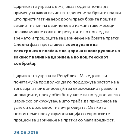
Царинската управа од мај оваа година почна да
применува ваков начин на царинење за брзите пратки
што пристигаат на аеродром преку брзите пошти и
ваквиот начин на царинење во изминативе месеци
покажа мошне солидни резултати во поглед на
времето и трошоците за царинење на брзите пратки.
Следна фаза претставува
воведување на
електронско плаќање на царина и воведување на
ваквиот начин на царинење во поштенскиот
сообраќај.
Царинската управа на Република Македонија и
понатаму ќе продолжи да го поддржува растот на е-
трговијата придонесувајќи за екомомскиот развој и
иновациите, преку обезбедување на поедноставено
царинско опкружување што треба да придонесе за
успех и одржливост на е-трговијата. Ова ќе го
постигнеме преку хармонизација со европските
процеси за царинење на пратки со мала вредност.
29.08.2018