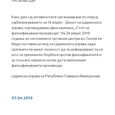
ПРОИЗВОДИ“
Како дел од активностите организирани по повод
одбележувањето на 14 април - Денот на Царинската
управа, спроведуваме јавна кампања „Стоп за
фалсификувани производи“. На 24 април 2019
година, во поголемите трговски центри во Скопје ќе
биде поставен штанд на Царинската управа, каде
граѓаните ќе имаат можност да се информираат за се
што се презема во борбата против фалсификатите и
за тоа како најлесно може да ги препознаат
фалсификуваните производи.
Царинска управа на Република Северна Македонија
07.04.2019