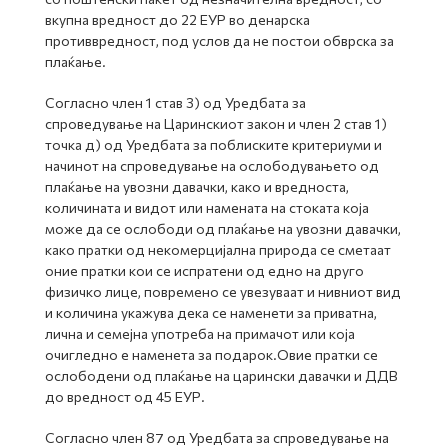
вкупна вредност до 22 ЕУР во денарска
противвредност, под услов да не постои обврска за
плаќање.
Согласно член 1 став 3) од Уредбата за
спроведување на Царинскиот закон и член 2 став 1)
точка д) од Уредбата за поблиските критериуми и
начинот на спроведување на ослободувањето од
плаќање на увозни давачки, како и вредноста,
количината и видот или намената на стоката која
може да се ослободи од плаќање на увозни давачки,
како пратки од некомерцијална природа се сметаат
оние пратки кои се испратени од едно на друго
физичко лице, повремено се увезуваат и нивниот вид
и количина укажува дека се наменети за приватна,
лична и семејна употреба на примачот или која
очигледно е наменета за подарок.Овие пратки се
ослободени од плаќање на царински давачки и ДДВ
до вредност од 45 ЕУР.
Согласно член 87 од Уредбата за спроведување на