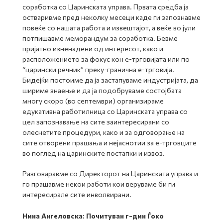
соработка со Царинската управа. Првата средба ја
остваривме пред неколку месеци каде ги запознавме
повеќе со нашата работа и извештајот, а веќе во јули
потпишавме меморандум за соработка. Бевме
пријатно изненадени од интересот, како и
расположението за фокус кон е-трговијата или по
“царински речник” преку-гранична е-трговија.
Бидејќи постоиме да ја застапуваме индустријата, да
шириме знаење и да ја подобруваме состојбата
многу скоро (во септември) организираме
едукативна работилница со Царинската управа со
цел запознавање на сите заинтересирани со
олеснетите процедури, како и за одговорање на
сите отворени прашања и нејаснотии за е-трговците
во поглед на царинските постапки и извоз.
Разговаравме со Директорот на Царинската управа и
го прашавме некои работи кои веруваме би ги
интересирале сите инволвирани.
Нина Ангеловска: Почитуван г-дин Ѓоко