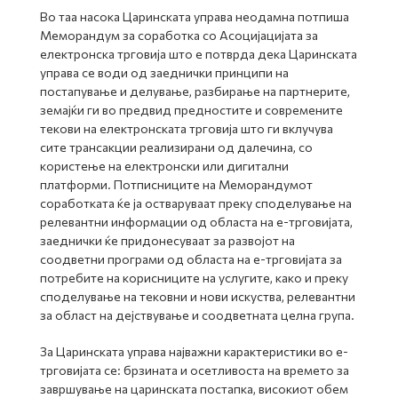
Во таа насока Царинската управа неодамна потпиша
Меморандум за соработка со Асоцијацијата за
електронска трговија што е потврда дека Царинската
управа се води од заеднички принципи на
постапување и делување, разбирање на партнерите,
земајќи ги во предвид предностите и современите
текови на електронската трговија што ги вклучува
сите трансакции реализирани од далечина, со
користење на електронски или дигитални
платформи. Потписниците на Меморандумот
соработката ќе ја остваруваат преку споделување на
релевантни информации од областа на е-трговијата,
заеднички ќе придонeсуваат за развојот на
соодветни програми од областа на е-трговијата за
потребите на корисниците на услугите, како и преку
споделување на тековни и нови искуства, релевантни
за област на дејствување и соодветната целна група.
За Царинската управа најважни карактеристики во е-
трговијата се: брзината и осетливоста на времето за
завршување на царинската постапка, високиот обем