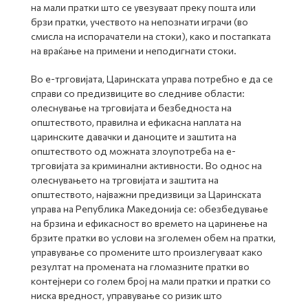
на мали пратки што се увезуваат преку пошта или
брзи пратки, учеството на непознати играчи (во
смисла на испорачатели на стоки), како и постапката
на враќање на примени и неподигнати стоки.
Во е-трговијата, Царинската управа потребно е да се
справи со предизвиците во следниве области:
олеснување на трговијата и безбедноста на
општеството, правилна и ефикасна наплата на
царинските давачки и даноците и заштита на
општеството од можната злоупотреба на е-
трговијата за криминални активности. Во однос на
олеснувањето на трговијата и заштита на
општеството, најважни предизвици за Царинската
управа на Република Македонија се: обезбедување
на брзина и ефикасност во времето на царинење на
брзите пратки во услови на зголемен обем на пратки,
управување со промените што произлегуваат како
резултат на промената на гломазните пратки во
контејнери со голем број на мали пратки и пратки со
ниска вредност, управување со ризик што