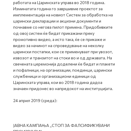
работата на Царинската управа во 2018 година.
Изминатата година го завршивме проектот за
имплементација на новиот Систем за обработка на
царински декларации и акцизни документи и
почнавме со негова пилот примена. Придобивките
од овој систем ќе бидат прикажани преку
промотивно видео, а исто така, ќе се прикаже и
видео за начинот на спроведување на неколку
царински постапки, кои се применуваат при увозот,
извозот и транзитот на стоки во и од државата. На
свечената церемонија доделени ќе бидат и плакети
и пофалници, на организации, поединци, царински
службеници и организациони единици од
Царинската управа, кои во 2018 година дадоа
значаен придонес во напредокот на институцијата.
24 април 2019 (среда):
ЈАВНА КАМПАЊА „СТОП ЗА ФАЛСИФИКУВАНИ