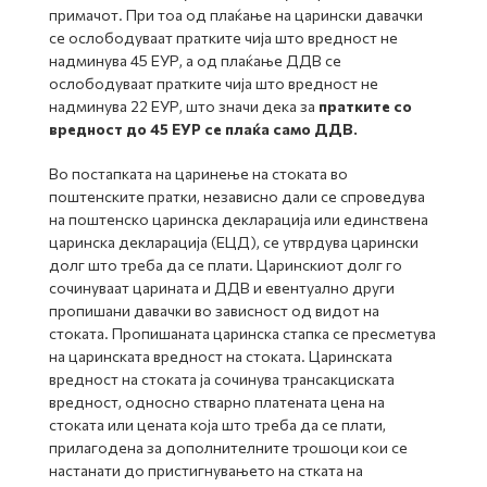
примачот. При тоа од плаќање на царински давачки
се ослободуваат пратките чија што вредност не
надминува 45 ЕУР, а од плаќање ДДВ се
ослободуваат пратките чија што вредност не
надминува 22 ЕУР, што значи дека за
пратките со
вредност до 45 ЕУР се плаќа само ДДВ.
Во постапката на царинење на стоката во
поштенските пратки, независно дали се спроведува
на поштенско царинска декларација или единствена
царинска декларација (ЕЦД), се утврдува царински
долг што треба да се плати. Царинскиот долг го
сочинуваат царината и ДДВ и евентуално други
пропишани давачки во зависност од видот на
стоката. Пропишаната царинска стапка се пресметува
на царинската вредност на стоката. Царинската
вредност на стоката ја сочинува трансакциската
вредност, односно стварно платената цена на
стоката или цената која што треба да се плати,
прилагодена за дополнителните трошоци кои се
настанати до пристигнувањето на стката на