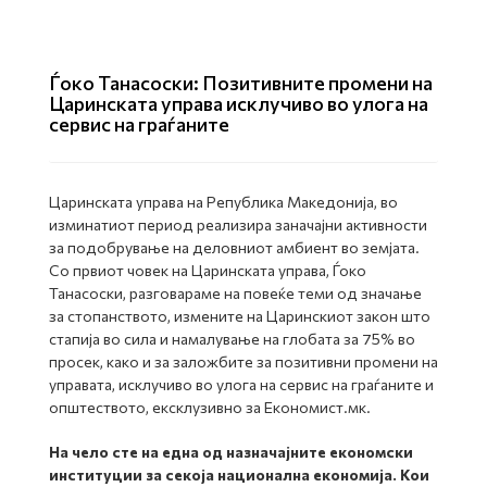
Ѓоко Танасоски: Позитивните промени на
Царинската управа исклучиво во улога на
сервис на граѓаните
Царинската управа на Република Македонија, во
изминатиот период реализира заначајни активности
за подобрување на деловниот амбиент во земјата.
Со првиот човек на Царинската управа, Ѓоко
Танасоски, разговараме на повеќе теми од значање
за стопанството, измените на Царинскиот закон што
стапија во сила и намалување на глобата за 75% во
просек, како и за заложбите за позитивни промени на
управата, исклучиво во улога на сервис на граѓаните и
општеството, ексклузивно за Економист.мк.
На чело сте на една од назначајните економски
институции за секоја национална економија. Кои