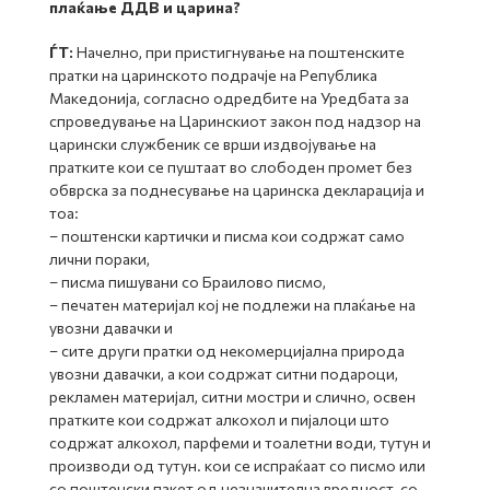
плаќање ДДВ и царина?
ЃТ:
Начелно, при пристигнување на поштенските
пратки на царинското подрачје на Република
Македонија, согласно одредбите на Уредбата за
спроведување на Царинскиот закон под надзор на
царински службеник се врши издвојување на
пратките кои се пуштаат во слободен промет без
обврска за поднесување на царинска декларација и
тоа:
– поштенски картички и писма кои содржат само
лични пораки,
– писма пишувани со Браилово писмо,
– печатен материјал кој не подлежи на плаќање на
увозни давачки и
– сите други пратки од некомерцијална природа
увозни давачки, а кои содржат ситни подароци,
рекламен материјал, ситни мостри и слично, освен
пратките кои содржат алкохол и пијалоци што
содржат алкохол, парфеми и тоалетни води, тутун и
производи од тутун. кои се испраќаат со писмо или
со поштенски пакет од незначителна вредност, со