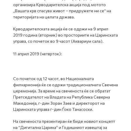
организира Крводарителска акција под мотото
„Вашата крв спасува живот – придружете ни се“ на
територијата на целата држава.
Крводарителската акција ќе се одржи на 9 април
2019 година (вторник) во просториите на Царинската
управа, со почеток во 9 часот (Аквариум сала).
11 април 2019 (четврток):
Со почеток од 12 часот, во Националната
филхармонија ќе се одржи традиционалната Свечена
церемонија. За време на свеченоста ќе се обратат
Претседателот на Владата на Република Северна
Македонија, г-дин Зоран Заев и директорот на
Царинската управа г-дин Ѓоко Танасоски.
На свеченоста презентиран ќе биде новиот концепт
на “Дигитална Царина” и Годишниот извештај за