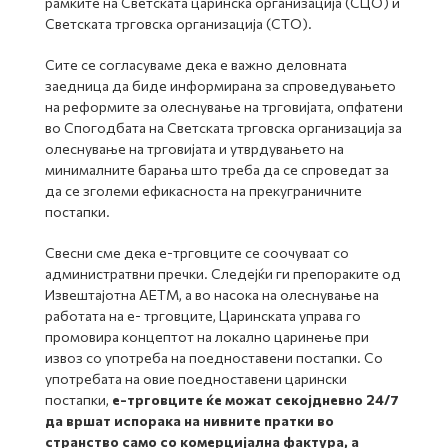
рамките на Светската царинска организација (СЦО) и
Светската трговска организација (СТО).
Сите се согласуваме дека е важно деловната
заедница да биде информирана за спроведувањето
на реформите за олеснување на трговијата, опфатени
во Спогодбата на Светската трговска организација за
олеснување на трговијата и утврдувањето на
минималните барања што треба да се спроведат за
да се зголеми ефикасноста на прекуграничните
постапки.
Свесни сме дека е-трговците се соочуваат со
администратвни пречки. Следејќи ги препораките од
Извештајотна АЕТМ, а во насока на олеснување на
работата на е- трговците, Царинската управа го
промовира концептот на локално царинење при
извоз со употреба на поедноставени постапки. Со
употребата на овие поедноставени царински
постапки,
е-трговците ќе можат секојдневно 24/7
да вршат испорака на нивните пратки во
странство само со комерцијална фактура, а