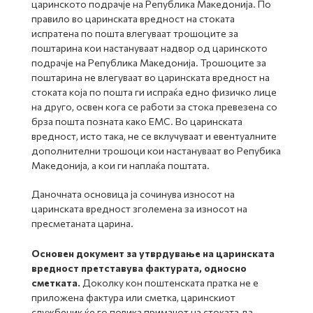
царинското подрачје на Република Македонија. По
правило во царинската вредност на стоката
испратена по пошта влегуваат трошоците за
поштарина кои настануваат надвор од царинското
подрачје на Република Македонија. Трошоците за
поштарина не влегуваат во царинската вредност на
стоката која по пошта ги испраќа едно физичко лице
на друго, освен кога се работи за стока превезена со
брза пошта позната како ЕМС. Во царинската
вредност, исто така, не се вклучуваат и евентуалните
дополнителни трошоци кои настануваат во Репубика
Македонија, а кои ги наплаќа поштата.
Даночната основица ја сочинува износот на
царинската вредност зголемена за износот на
пресметаната царина.
Основен документ за утврдување на царинската
вредност претставува фактурата, односно
сметката.
Доколку кон поштенската пратка не е
приложена фактура или сметка, царинскиот
службеник ќе го повика примачот на стоката да