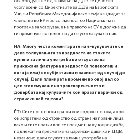
ослободување од плаќање на ДДВ се целосно
усогласени со Директивите за ДДВ на Европската
Унија и Република Македонија како земја кандидат за
членство во ЕУ и во согласност со Националната
програма за усвојување на правото на ЕУ е должна да
ги применува во целост и да се усогласува со нив.
НА:
Многу често коментарите на е-купувачите се
дека толкувањата за вредноста на стоките
купени за лична употреба во отсуство на
прикажана фактурна вредност (а понекогаш и
кога ја има) се субјективни и зависат од случај до
случај. Дали планирате промени во овој дел со
цел зголемување на транспарентноста и
довербата кај купувачите кои прават нарачки од
странски веб сајтови?
ЃТ:
Сите поштенски пратки кои содржат стока, а кои
се испратени од странство од страна на правни лица,
како и сите пратки кои се предмет на купопродажба,
подлежат на пресметка на царински давачки и ДДВ,
независно дали служат за лична употреба на