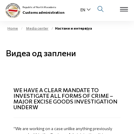
Republic of North Macedonia
Customs administration
Home
Media center
Настани и интервјуа
Open s
About us
Видеа од заплени
Open su
Individuals
Open s
Business community
Open s
E-Customs
WE HAVE A CLEAR MANDATE TO
INVESTIGATE ALL FORMS OF CRIME –
Open s
MAJOR EXCISE GOODS INVESTIGATION
Media center
UNDERW
Contact
“We are working on a case unlike anything previously
Newsletter