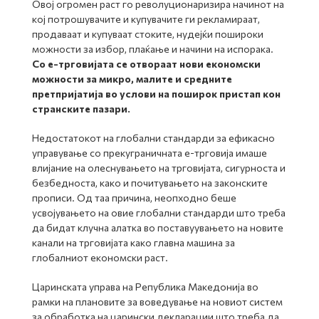
Овој огромен раст го револуционаризира начинот на
кој потрошувачите и купувачите ги рекламираат,
продаваат и купуваат стоките, нудејќи пошироки
можности за избор, плаќање и начини на испорака.
Со е-трговијата се отвораат нови економски
можности за микро, малите и средните
претпријатија во услови на поширок пристап кон
странските пазари.
Недостатокот на глобални стандарди за ефикасно
управување со прекуграничната е-трговија имаше
влијание на олеснувањето на трговијата, сигурноста и
безбедноста, како и почитувањето на законските
прописи. Од таа причина, неопходно беше
усвојувањето на овие глобални стандарди што треба
да бидат клучна алатка во поставуувањето на новите
канали на трговијата како главна машина за
глобалниот економски раст.
Царинската управа на Република Македонија во
рамки на плановите за воведување на новиот систем
за обработка на царински декларации што треба да