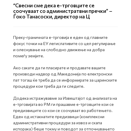
“Свесни сме дека е-трговците се
соочуваат со администратвни пречки” –
Ѓоко Танасоски, директор на Ц
Преку-граничната е-трговија е еден од главните
фокус точки на ЕУ легислативите со цел регулирање
и олеснување на слободно движење на добра
помеѓу земјите.
Ако сакате да ги пласирате и продавате вашите
производи надвор од Македонија по електронски
пат тогаш ќе треба да се информирате за царинските
процедури кои треба да ги следите.
Додека истражувавме за Извештајот од анализата на
е-трговијата во РМ ги прашавме е-трговците кои се
предизвиците со кои се соочуваат во работењето.
Еден од истакнатите предизвици (комплексни
административни процедури за извоз и скапа
испорака) беше токму и поводот за отпочнувањето