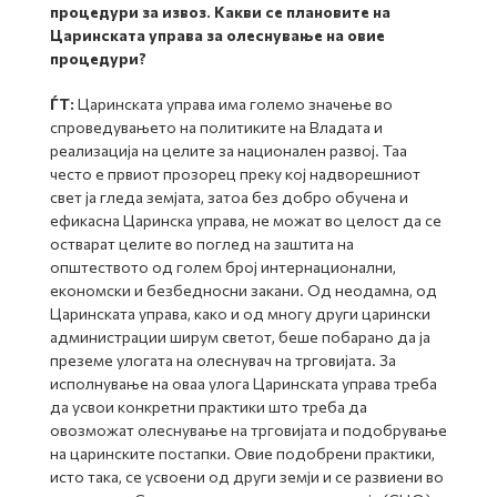
процедури за извоз. Какви се плановите на
Царинската управа за олеснување на овие
процедури?
ЃТ:
Царинската управа има големо значење во
спроведувањето на политиките на Владата и
реализација на целите за национален развој. Таа
често е првиот прозорец преку кој надворешниот
свет ја гледа земјата, затоа без добро обучена и
ефикасна Царинска управа, не можат во целост да се
остварат целите во поглед на заштита на
општеството од голем број интернационални,
економски и безбедносни закани. Од неодамна, од
Царинската управа, како и од многу други царински
администрации ширум светот, беше побарано да ја
преземе улогата на олеснувач на трговијата. За
исполнување на оваа улога Царинската управа треба
да усвои конкретни практики што треба да
овозможат олеснување на трговијата и подобрување
на царинските постапки. Овие подобрени практики,
исто така, се усвоени од други земји и се развиени во