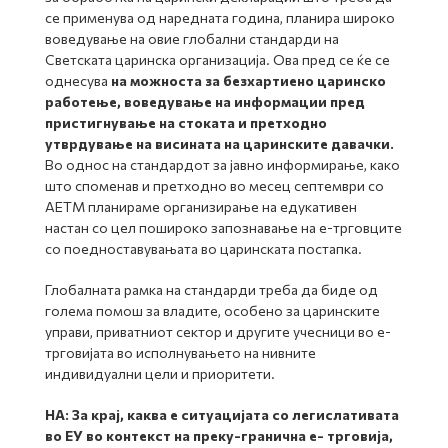
се применува од наредната година, планира широко
воведување на овие глобални стандарди на
Светската царинска организација. Ова пред се ќе се
однесува
на можноста за безхартиено царинско
работење, воведување на информации пред
пристигнување на стоката и претходно
утврдување на висината на царинските давачки.
Во однос на стандардот за јавно информирање, како
што споменав и претходно во месец септември со
АЕТМ планираме организирање на едукативен
настан со цел пошироко запознавање на е-трговците
со поедноставувањата во царинската постапка.
Глобалната рамка на стандарди треба да биде од
голема помош за владите, особено за царинските
управи, приватниот сектор и другите учесници во е-
трговијата во исполнувањето на нивните
индивидуални цели и приоритети.
НА: За крај, каква е ситуацијата со легислативата
во ЕУ во контекст на преку-гранична е- трговија,