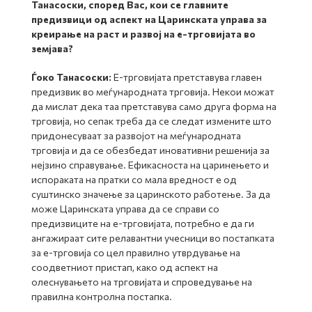
Танасоски, според Вас, кои се главните
предизвици од аспект на Царинската управа за
креирање на раст и развој на е-трговијата во
земјава?
Ѓоко Танасоски:
Е-трговијата претставува главен
предизвик во меѓународната трговија. Некои можат
да мислат дека таа претставува само друга форма на
трговија, но сепак треба да се следат измените што
придонесуваат за развојот на меѓународната
трговија и да се обезбедат иновативни решенија за
нејзино справување. Ефикасноста на царинењето и
испораката на пратки со мала вредност е од
суштинско значење за царинското работење. За да
може Царинската управа да се справи со
предизвиците на е-трговијата, потребно е да ги
ангажираат сите релавантни учесници во постапката
за е-трговија со цел правилно утврдување на
соодветниот пристап, како од аспект на
олеснувањето на трговијата и спроведување на
правилна контролна постапка.