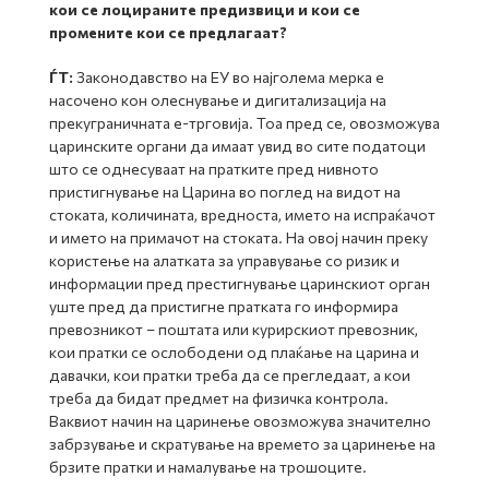
кои се лоцираните предизвици и кои се
промените кои се предлагаат?
ЃТ:
Законодавство на ЕУ во најголема мерка е
насочено кон олеснување и дигитализација на
прекуграничната е-трговија. Тоа пред се, овозможува
царинските органи да имаат увид во сите податоци
што се однесуваат на пратките пред нивното
пристигнување на Царина во поглед на видот на
стоката, количината, вредноста, името на испраќачот
и името на примачот на стоката. На овој начин преку
користење на алатката за управување со ризик и
информации пред престигнување царинскиот орган
уште пред да пристигне пратката го информира
превозникот – поштата или курирскиот превозник,
кои пратки се ослободени од плаќање на царина и
давачки, кои пратки треба да се прегледаат, а кои
треба да бидат предмет на физичка контрола.
Ваквиот начин на царинење овозможува значително
забрзување и скратување на времето за царинење на
брзите пратки и намалување на трошоците.