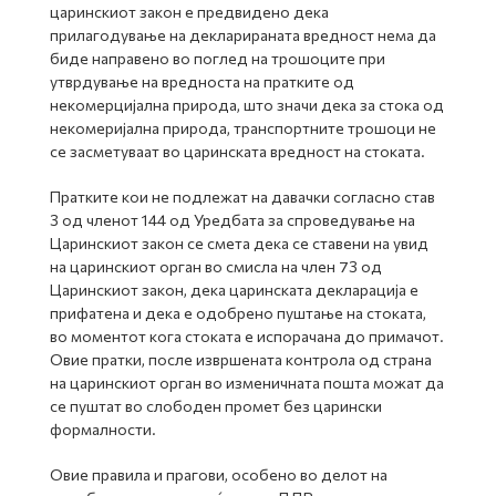
царинскиот закон е предвидено дека
прилагодување на декларираната вредност нема да
биде направено во поглед на трошоците при
утврдување на вредноста на пратките од
некомерцијална природа, што значи дека за стока од
некомеријална природа, транспортните трошоци не
се засметуваат во царинската вредност на стоката.
Пратките кои не подлежат на давачки согласно став
3 од членот 144 од Уредбата за спроведување на
Царинскиот закон се смета дека се ставени на увид
на царинскиот орган во смисла на член 73 од
Царинскиот закон, дека царинската декларација е
прифатена и дека е одобрено пуштање на стоката,
во моментот кога стоката е испорачана до примачот.
Овие пратки, после извршената контрола од страна
на царинскиот орган во изменичната пошта можат да
се пуштат во слободен промет без царински
формалности.
Овие правила и прагови, особено во делот на