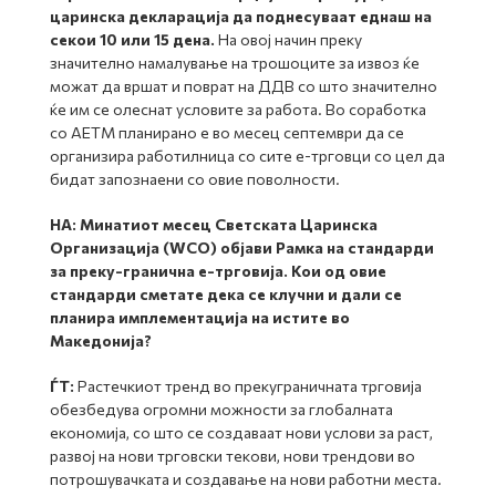
царинска декларација да поднесуваат еднаш на
секои 10 или 15 дена.
На овој начин преку
значително намалување на трошоците за извоз ќе
можат да вршат и поврат на ДДВ со што значително
ќе им се олеснат условите за работа. Во соработка
со АЕТМ планирано е во месец септември да се
организира работилница со сите е-трговци со цел да
бидат запознаени со овие поволности.
НА:
Минатиот месец Светската Царинска
Организација (WCO) објави Рамка на стандарди
за преку-гранична е-трговија. Кои од овие
стандарди сметате дека се клучни и дали се
планира имплементација на истите во
Македонија?
ЃТ:
Растечкиот тренд во прекуграничната трговија
обезбедува огромни можности за глобалната
економија, со што се создаваат нови услови за раст,
развој на нови трговски текови, нови трендови во
потрошувачката и создавање на нови работни места.