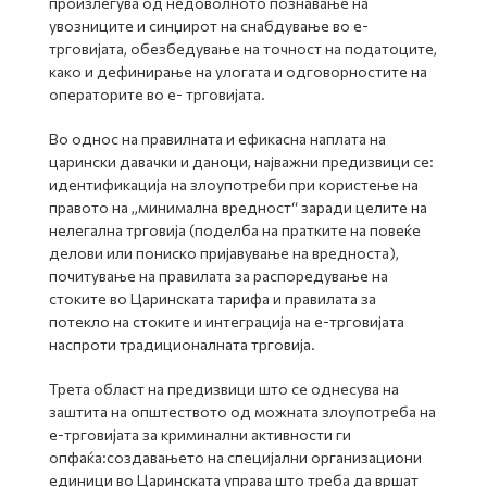
произлегува од недоволното познавање на
увозниците и синџирот на снабдување во е-
трговијата, обезбедување на точност на податоците,
како и дефинирање на улогата и одговорностите на
операторите во е- трговијата.
Во однос на правилната и ефикасна наплата на
царински давачки и даноци, најважни предизвици се:
идентификација на злоупотреби при користење на
правото на „минимална вредност“ заради целите на
нелегална трговија (поделба на пратките на повеќе
делови или пониско пријавување на вредноста),
почитување на правилата за распоредување на
стоките во Царинската тарифа и правилата за
потекло на стоките и интеграција на е-трговијата
наспроти традиционалната трговија.
Трета област на предизвици што се однесува на
заштита на општеството од можната злоупотреба на
е-трговијата за криминални активности ги
опфаќа:создавањето на специјални организациони
единици во Царинската управа што треба да вршат