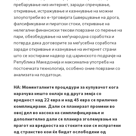
пребарување низ интернет, заради спречување,
откривање, истражување и казннување на можни
злоупотреби во е-трговијата (шверцување на дрога,
фалсификувани и пиратски стоки, откривање на
нелегални финансиски текови поврзани со перење на
пари, обезбедување на меѓународна соработка и
потврда дека договорите за меѓусебна соработка
заради откривање и казнување на интернет страни
што се хостирани надвор од царинското подрачје на
Република Македонија и максимална употреба на
постоечката технологија, особено оние поврзани со
анализата на податоци.
НА:
Моменталните процедури за купувачот кога
нарачува нешто онлајн од друга земја со
вредност над 22 евра и над 45 евра се прилично
комплицирани. Дали се планираат промени во
овој дел во насока на симплифицирање и
дополнително дали се планира зголемување на
прагот на вредноста на стоките кои се испратени
од странство кои ќе бидат ослободени од