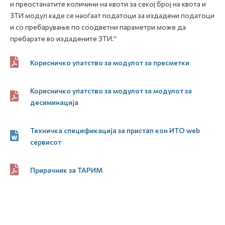
и преостанатите количини на квоти за секој број на квота и
ЗТИ модул каде се наоѓаат податоци за издадени податоци
и со пребарување по соодветни параметри може да
пребарате во издадените ЗТИ.”
Корисничко упатство за модулот за пресметки
Корисничко упатство за модулот за модулот за
десиминација
Техничка спецификација за пристап кон ИТО web
сервисот
Прирачник за ТАРИМ