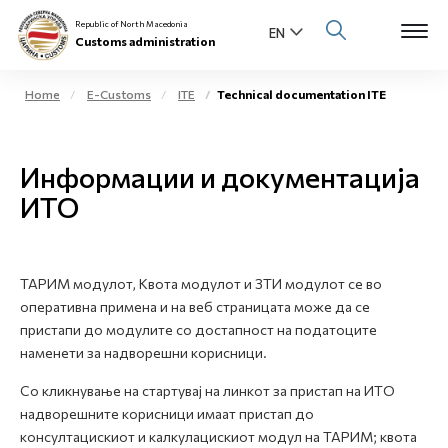
Republic of North Macedonia
Customs administration
Home
E-Customs
ITE
Technical documentation ITE
Open s
About us
Информации и документација
Open su
Individuals
ИТО
Open s
Business community
Open s
ТАРИМ модулот, Квота модулот и ЗТИ модулот се во
E-Customs
оперативна примена и на веб страницата може да се
пристапи до модулите со достапност на податоците
Open s
Media center
наменети за надворешни корисници.
Со кликнување на стартувај на линкот за пристап на ИТО
Contact
надворешните корисници имаат пристап до
консултацискиот и калкулацискиот модул на ТАРИМ; квота
Newsletter