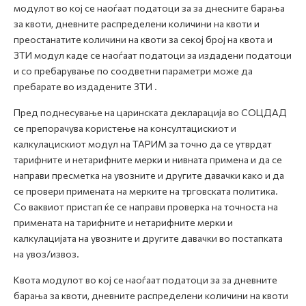
модулот во кој се наоѓаат податоци за за днесните барања
за квоти, дневните распределени количини на квоти и
преостанатите количини на квоти за секој број на квота и
ЗТИ модул каде се наоѓаат податоци за издадени податоци
и со пребарување по соодветни параметри може да
пребарате во издадените ЗТИ .
Пред поднесување на царинската декларација во СОЦДАД
се препорачува користење на консултацискиот и
калкулацискиот модул на ТАРИМ за точно да се утврдат
тарифните и нетарифните мерки и нивната примена и да се
направи пресметка на увозните и другите давачки како и да
се провери примената на мерките на трговската политика.
Со ваквиот пристап ќе се направи проверка на точноста на
примената на тарифните и нетарифните мерки и
калкулацијата на увозните и другите давачки во постапката
на увоз/извоз.
Квота модулот во кој се наоѓаат податоци за за дневните
барања за квоти, дневните распределени количини на квоти