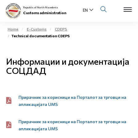
Republic of North Macedonia
Customs administration
Home
E-Customs
CDEPS
Technical documentation CDEPS
Open s
About us
Open su
Информации и документација
Individuals
СОЦДАД
Open s
Business community
Open s
E-Customs
Прирачник за корисници на Порталот за трговци на
Open s
апликацијата UMS
Media center
Прирачник за корисници на Порталот за трговци на
Contact
апликацијата UMS
Newsletter