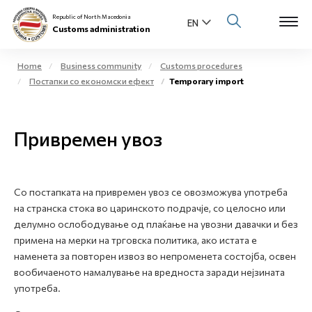
Republic of North Macedonia
Customs administration
Home
Business community
Customs procedures
Постапки со економски ефект
Temporary import
Open s
About us
Open su
Привремен увоз
Individuals
Open s
Business community
Со постапката на привремен увоз се овозможува употреба
Open s
E-Customs
на странска стока во царинското подрачје, со целосно или
делумно ослободување од плаќање на увозни давачки и без
Open s
примена на мерки на трговска политика, ако истата е
Media center
наменета за повторен извоз во непроменета состојба, освен
вообичаеното намалување на вредноста заради нејзината
Contact
употреба.
Newsletter