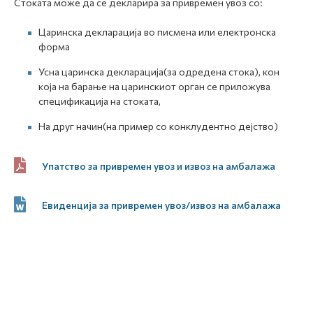
Стоката може да се декларира за привремен увоз со:
Царинска декларација во писмена или електронска
форма
Усна царинска декларација(за одредена стока), кон
која на барање на царинскиот орган се приложува
спецификација на стоката,
На друг начин(на пример со конклудентно дејство)
Упатство за привремен увоз и извоз на амбалажа
Евиденција за привремен увоз/извоз на амбалажа