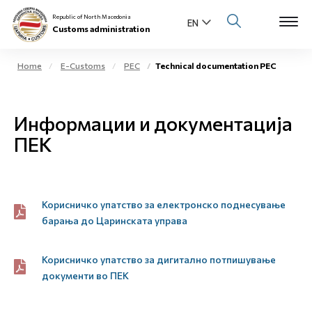
Republic of North Macedonia
Customs administration
Home
E-Customs
PEC
Technical documentation PEC
Open s
About us
Информации и документација
Open su
Individuals
ПЕК
Open s
Business community
Open s
Корисничко упатство за електронско поднесување
E-Customs
барања до Царинската управа
Open s
Media center
Корисничко упатство за дигитално потпишување
Contact
документи во ПЕК
Newsletter