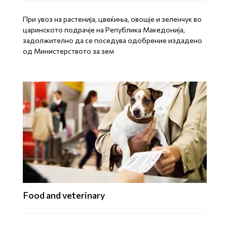
При увоз на растенија, цвеќиња, овошје и зеленчук во
царинското подрачје на Република Македонија,
задолжително да се поседува одобрение издадено
од Министерството за зем
Food and veterinary