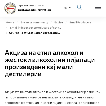
Republic of North Macedonia
Customs administration
Home
Business community
Excise
Small Producers
Small independent producers of ethyl alcohol and spirit alcoholic beverages for commercial purposes – small distilleries
Open s
Акциза на етил алкохол и жестоки алкохолни пијалаци произведени кај мали дестилерии
About us
Open su
Individuals
Акциза на етил алкохол и
Open s
жестоки алкохолни пијалаци
Business community
произведени кај мали
Open s
E-Customs
дестилерии
Open s
Media center
Акцизата на етил алкохол и жестоки алкохолни пијалаци кои
Contact
ги произведува малиот независен производител на етил
алкохол и жестоки алкохолни пијалаци се плаќа во износ од
Newsletter