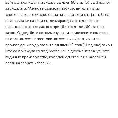
50% од пропишаната акциза од член 58 став (5) од Законот
за акцизите. Малиот независен производител на етил
алкохол и жестоки алкохолни пијалаци акцизата ја плаќа со
поднесување на акцизна декларација до надлежниот
царински орган согласно одредбите од член 60 од овој
закон. Одредбите се применуваат и за увезените количини
на етил алкохол и жестоки алкохолни пијалаци кои се
произведени под условите од член 70 став (1) од овој закон,
што се докажува со поднесување на документ за вкупното
годишно производство, издаден од страна на надлежен
орган на земјата извозник.