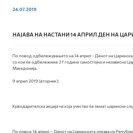
24.07.2019
НАЈАВА НА НАСТАНИ 14 АПРИЛ ДЕН НА ЦА
По повод одбележувањето на 14 април - Денот на Царинскат
со кои ќе одбележиме 27 година самостојна и независна Ца
Македонија.
9 април 2019 (вторник):
Крводарителска акција на која учество ќе земат царински с
По повод 14 април – Денот на Царинската управа на Републ