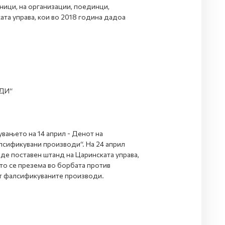
ници, на организации, поединци,
та управа, кои во 2018 година дадоа
ДИ“
вањето на 14 април - Денот на
лсификувани производи“. На 24 април
иде поставен штанд на Царинската управа,
то се презема во борбата против
ат фалсификуваните производи.