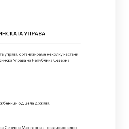
РИНСКАТА УПРАВА
а управа, организираме неколку настани
ринска Управа на Република Северна
лужбеници од цела држава.
ика Северна Македонија, традиционално