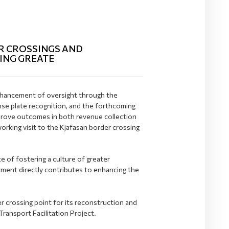
R CROSSINGS AND
ING GREATE
enhancement of oversight through the
ense plate recognition, and the forthcoming
mprove outcomes in both revenue collection
orking visit to the Kjafasan border crossing
e of fostering a culture of greater
itment directly contributes to enhancing the
r crossing point for its reconstruction and
ransport Facilitation Project.