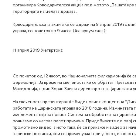
организира Крводарителска акција под мотото „Вашата крв с
територијата на целата држава.
Крводарителската акција ќе се одржи на 9 април 2019 годин
управа, со почеток во 9 часот (Аквариум сала).
11 април 2019 (четврток):
Со почеток од 12 часот, во Националната филхармонија ќе 
церемонија. За време на свеченоста ќе се обратат Претседа
Македонија, г-дин Зоран Заев и директорот на Царинската у
На свеченоста презентиран ќе биде новиот концепт на “Диг
работата на Царинската управа во 2018 година. Изминатата 
имплементација на новиот Систем за обработка на царински
почнавме со негова пилот примена. Придобивките од овој с
промотивно видео, а исто така, ќе се прикаже и видео за на
царински постапки, кои се применуваат при увозот, извозот и