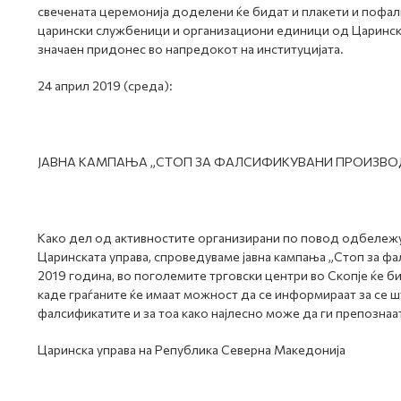
свечената церемонија доделени ќе бидат и плакети и пофал
царински службеници и организациони единици од Царинска
значаен придонес во напредокот на институцијата.
24 април 2019 (среда):
ЈАВНА КАМПАЊА „СТОП ЗА ФАЛСИФИКУВАНИ ПРОИЗВО
Како дел од активностите организирани по повод одбележу
Царинската управа, спроведуваме јавна кампања „Стоп за фа
2019 година, во поголемите трговски центри во Скопје ќе б
каде граѓаните ќе имаат можност да се информираат за се ш
фалсификатите и за тоа како најлесно може да ги препозна
Царинска управа на Република Северна Македонија