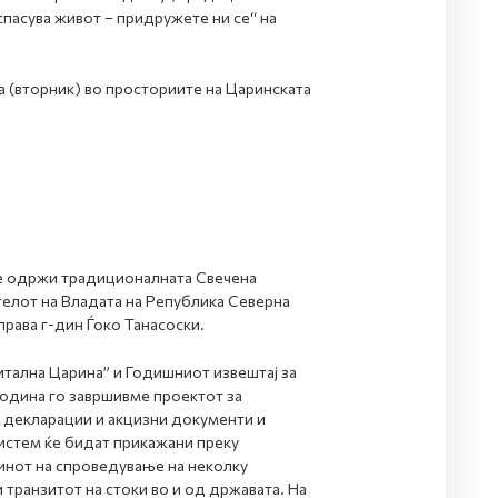
пасува живот – придружете ни се“ на
а (вторник) во просториите на Царинската
се одржи традиционалната Свечена
телот на Владата на Република Северна
права г-дин Ѓоко Танасоски.
итална Царина” и Годишниот извештај за
година го завршивме проектот за
 декларации и акцизни документи и
истем ќе бидат прикажани преку
чинот на спроведување на неколку
 транзитот на стоки во и од државата. На