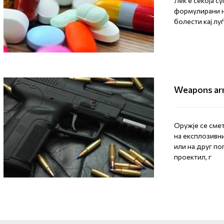
Лек е секоја с
формулирани на
болести кај лу
Weapons arm
Оружје се сме
на експлозивн
или на друг по
проектил, г