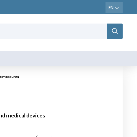
e measures
nd medical devices