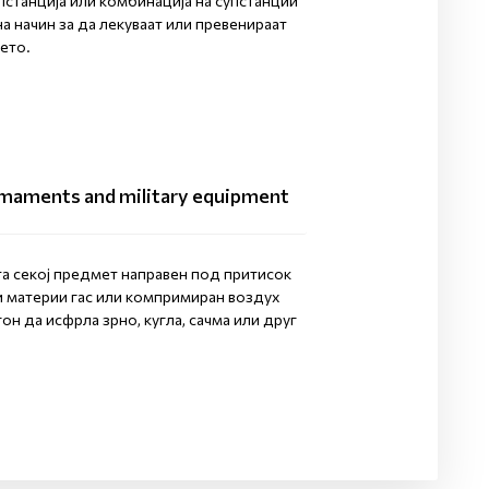
упстанција или комбинација на супстанции
 начин за да лекуваат или превенираат
ѓето.
aments and military equipment
та секој предмет направен под притисок
и материи гас или компримиран воздух
гон да исфрла зрно, кугла, сачма или друг