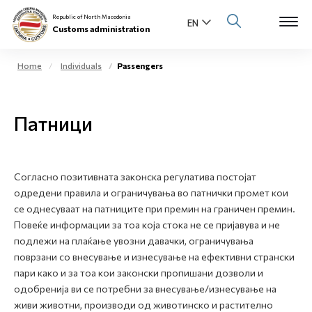
Republic of North Macedonia
Customs administration
Home
Individuals
Passengers
Open s
About us
Патници
Open su
Individuals
Open s
Business community
Согласно позитивната законска регулатива постојат
одредени правила и ограничувања во патнички промет кои
Open s
E-Customs
се однесуваат на патниците при премин на граничен премин.
Повеќе информации за тоа која стока не се пријавува и не
Open s
Media center
подлежи на плаќање увозни давачки, ограничувања
поврзани со внесување и изнесување на ефективни странски
пари како и за тоа кои законски пропишани дозволи и
Contact
одобренија ви се потребни за внесување/изнесување на
живи животни, производи од животинско и растително
Newsletter