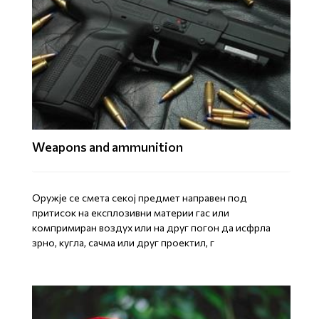
Weapons and ammunition
Оружје се смета секој предмет направен под
притисок на експлозивни материи гас или
компримиран воздух или на друг погон да исфрла
зрно, кугла, сачма или друг проектил, г