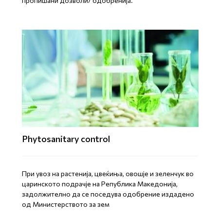
пропишани дозволи/ одобренија.
Phytosanitary control
При увоз на растенија, цвеќиња, овошје и зеленчук во
царинското подрачје на Република Македонија,
задолжително да се поседува одобрение издадено
од Министерството за зем