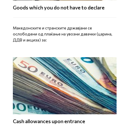
Goods which you do not have to declare
Mакедонските и странските државјани се
ослободени од плаќање на увозни давачки (царина,
ДДВ и акциза) за:
Cash allowances upon entrance