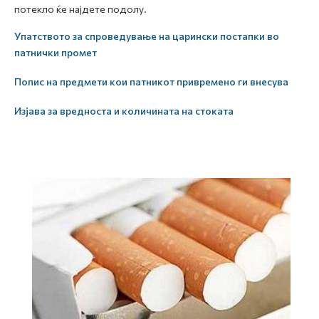
потекло ќе најдете подолу.
Упатството за спроведување на царински постапки во
патнички промет
Попис на предмети кои патникот привремено ги внесува
Изјава за вредноста и количината на стоката