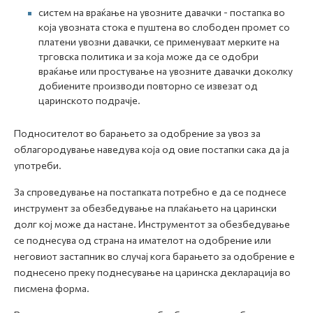
систем на враќање на увозните давачки - постапка во
која увозната стока е пуштена во слободен промет со
платени увозни давачки, се применуваат мерките на
трговска политика и за која може да се одобри
враќање или простување на увозните давачки доколку
добиените производи повторно се извезат од
царинското подрачје.
Подносителот во барањето за одобрение за увоз за
облагородување наведува која од овие постапки сака да ја
употреби.
За спроведување на постапката потребно е да се поднесе
инструмент за обезбедување на плаќањето на царински
долг кој може да настане. Инструментот за обезбедување
се поднесува од страна на имателот на одобрение или
неговиот застапник во случај кога барањето за одобрение е
поднесено преку поднесување на царинска декларација во
писмена форма.