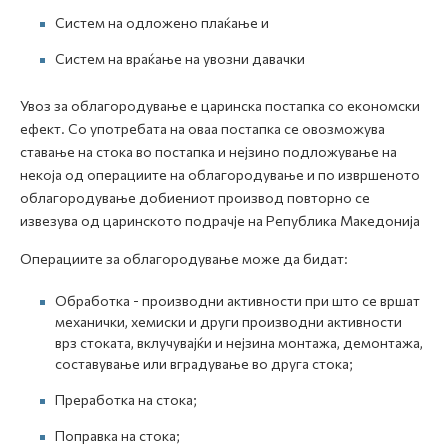
Систем на одложено плаќање и
Систем на враќање на увозни давачки
Увоз за облагородување е царинска постапка со економски
ефект. Со употребата на оваа постапка се овозможува
ставање на стока во постапка и нејзино подложување на
некоја од операциите на облагородување и по извршеното
облагородување добиениот производ повторно се
извезува од царинското подрачје на Република Македонија
Операциите за облагородување може да бидат:
Обработка - производни активности при што се вршат
механички, хемиски и други производни активности
врз стоката, вклучувајќи и нејзина монтажа, демонтажа,
составување или вградување во друга стока;
Преработка на стока;
Поправка на стока;