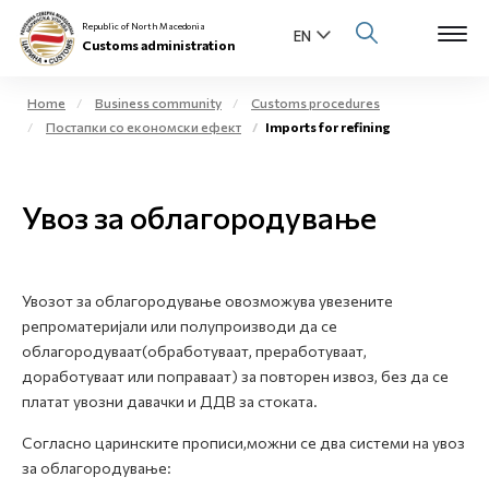
Republic of North Macedonia
Customs administration
Home
Business community
Customs procedures
Постапки со економски ефект
Imports for refining
Open s
About us
Open su
Увоз за облагородување
Individuals
Open s
Business community
Увозот за облагородување овозможува увезените
Open s
E-Customs
репроматеријали или полупроизводи да се
облагородуваат(обработуваат, преработуваат,
Open s
доработуваат или поправаат) за повторен извоз, без да се
Media center
платат увозни давачки и ДДВ за стоката.
Contact
Согласно царинските прописи,можни се два системи на увоз
за облагородување:
Newsletter