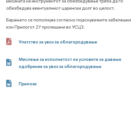
Висината на инструментот за обезбедување треба да го
обезбедува евентуалниот царински долг во целост.
Барањето се пополнува согласно појаснувачките забелешки
кон Прилогот 27 пропишани во УСЦЗ.
Упатство за увоз за облагородување
Мислење за исполнетост на условите за давање
одобрение за увоз за облагородување
Прилози