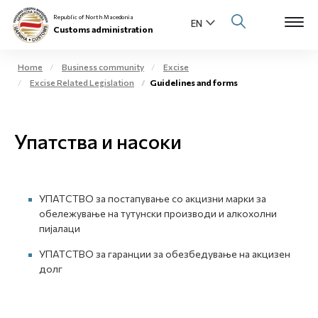
Republic of North Macedonia
Customs administration
Home
Business community
Excise
Excise Related Legislation
Guidelines and forms
Open s
About us
Open su
Упатства и насоки
Individuals
Open s
Business community
УПАТСТВО за постапување со акцизни марки за
Open s
E-Customs
обележување на тутунски производи и алкохолни
пијалаци
Open s
Media center
УПАТСТВО за гаранции за обезбедување на акцизен
долг
Contact
Newsletter