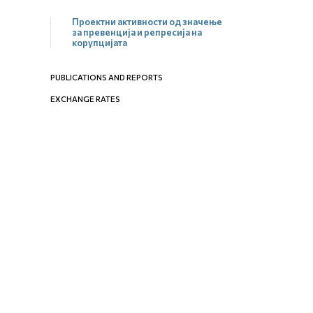
Проектни активности од значење
за превенција и репресија на
корупцијата
PUBLICATIONS AND REPORTS
EXCHANGE RATES