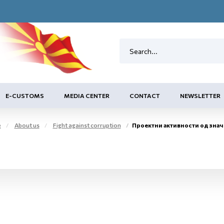
E-CUSTOMS
MEDIA CENTER
CONTACT
NEWSLETTER
e
About us
Fight against corruption
Проектни активности од значење за превенција и репресија на ко