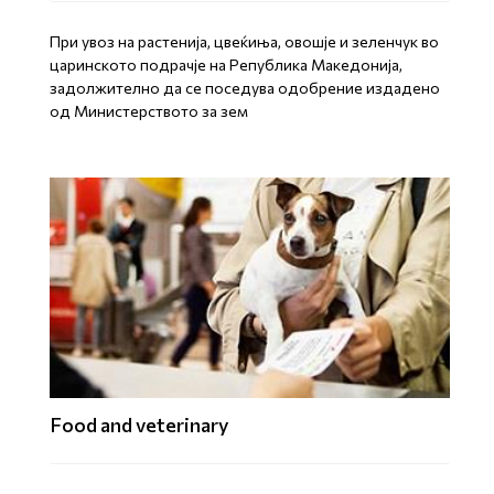
При увоз на растенија, цвеќиња, овошје и зеленчук во
царинското подрачје на Република Македонија,
задолжително да се поседува одобрение издадено
од Министерството за зем
Food and veterinary