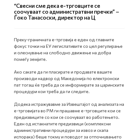
“Свесни сме дека е-трговците се
соочуваат со администратвни пречки” –
Ѓоко Танасоски, директор на Ц
Преку-граничната е-трговија е еден од главните
фокус точки на ЕУ легислативите со цел регулирање
и олеснување на слободно движење на добра
помеѓу земјите.
Ако сакате да ги пласирате и продавате вашите
производи надвор од Македонија по електронски
пат тогаш ќе треба да се информирате за царинските
процедури кои треба да ги следите.
Додека истражувавме за Извештајот од анализата на
е-трговијата во РМ ги прашавме е-трговците кои се
предизвиците со кои се соочуваат во работењето.
Еден од истакнатите предизвици (комплексни
административни процедури за извоз и скапа
испорака) беше токму и поводот за отпочнувањето