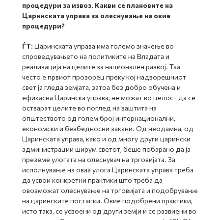
процедури за извоз. Какви се плановите на
Царинската управа за олеснување на овие
процедури?
ЃТ:
Царинската управа има големо значење во
спроведувањето на политиките на Владата и
реализација на целите за национален развој. Таа
често е првиот прозорец преку кој надворешниот
свет ја гледа земјата, затоа без добро обучена и
ефикасна Царинска управа, не можат во целост да се
остварат целите во поглед на заштита на
општеството од голем број интернационални,
економски и безбедносни закани. Од неодамна, од
Царинската управа, како и од многу други царински
администрации ширум светот, беше побарано да ја
преземе улогата на олеснувач на трговијата. За
исполнување на оваа улога Царинската управа треба
да усвои конкретни практики што треба да
овозможат олеснување на трговијата и подобрување
на царинските постапки. Овие подобрени практики,
исто така, се усвоени од други земји и се развиени во