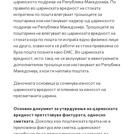
царинското подрачје на Република Македонија. По
правило во царинската вредност на стоката
испратена по пошта влегуваат трошоците за
поштарина кои настануваат надвор од царинското
подрачје на Република Македонија. Трошоците за
поштарина не влегуваат во царинската вредност на
стоката која по пошта ги испраќа едно физичко лице
на друго, освен кога се работи за стока превезена со
брза пошта позната како ЕМС. Во царинската
вредност, исто така, не се вклучуваат и евентуалните
дополнителни трошоци кои настануваат во Репубика
Македонија, а кои ги наплаќа поштата.
Даночната основица ја сочинува износот на
царинската вредност зголемена за износот на
пресметаната царина.
Основен документ за утврдување на царинската
вредност претставува фактурата, односно
сметката.
Доколку кон поштенската пратка не е
приложена фактура или сметка, царинскиот
службеник ќе го повика примачот на стоката да