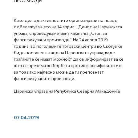
ПРОИЗВОДИ“
Како дел од активностите организирани по повод
одбележувањето на 14 април - Денот на Царинската
управа, спроведуваме јавна кампања „Стоп за
фалсификувани производи“. На 24 април 2019
година, во поголемите трговски центри во Скопје ќе
биде поставен штанд на Царинската управа, каде
граѓаните ќе имаат можност да се информираат за се
што се презема во борбата против фалсификатите и
за тоа како најлесно може да ги препознаат
фалсификуваните производи.
Царинска управа на Република Северна Македонија
07.04.2019