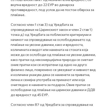
вкупна вредност до 22 ЕУР во денарска
противвредност, под услов да не постои обврска за
плаќање.
Согласно член 1 став 3) од Уредбата за
спроведување на Царинскиот закон и член 2 став 1)
точка д) од Уредбата за поблиските критериуми и
начинот на спроведување на ослободувањето од
плаќање на увозни давачки, како и вредноста,
количината и видот или намената на стоката која
може да се ослободи од плаќање на увозни давачки,
како пратки од некомерцијална природа се сметаат
оние пратки кои се испратени од едно на друго
физичко лице, повремено се увезуваат и нивниот вид
и количина укажува дека се наменети за приватна,
лична и семејна употреба на примачот или која
очигледно е наменета за подарок.Овие пратки се
ослободени од плаќање на царински давачки и ДДВ
до вредност од 45 ЕУР.
Согласно член 87 од Уредбата за спроведување на