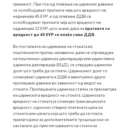
примачот. При тоа од плаќање на царински давачки
се ослободуваат пратките чија што вредност не
надминува 45 ЕУР, а од плаќање ДДВ се
ослободуваат пратките чија што вредност не
надминува 22 ЕУР, што значи дека за
пратките со
вредност до 45 ЕУР се плаќа само ДДВ.
Во постапката на царинење на стоката во
поштенските пратки, независно дали се спроведува
на поштенско царинска декларација или единствена
царинска декларација (ЕЦД), се утврдува царински
долг што треба да се плати. Царинскиот долг го
сочинуваат царината и ДДВ и евентуално други
пропишани давачки во зависност од видот на
стоката. Пропишаната царинска стапка се пресметува
на царинската вредност на стоката. Царинската
вредност на стоката ја сочинува трансакциската
вредност, односно стварно платената цена на
стоката или цената која што треба да се плати,
прилагодена за дополнителните трошоци кои се
настанати до пристигнувањето на стката на