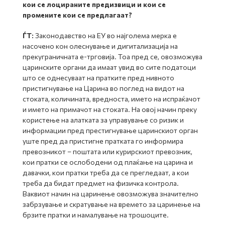
кои се лоцираните предизвици и кои се
промените кои се предлагаат?
ЃТ:
Законодавство на ЕУ во најголема мерка е
насочено кон олеснување и дигитализација на
прекуграничната е-трговија. Тоа пред се, овозможува
царинските органи да имаат увид во сите податоци
што се однесуваат на пратките пред нивното
пристигнување на Царина во поглед на видот на
стоката, количината, вредноста, името на испраќачот
и името на примачот на стоката. На овој начин преку
користење на алатката за управување со ризик и
информации пред престигнување царинскиот орган
уште пред да пристигне пратката го информира
превозникот – поштата или курирскиот превозник,
кои пратки се ослободени од плаќање на царина и
давачки, кои пратки треба да се прегледаат, а кои
треба да бидат предмет на физичка контрола.
Ваквиот начин на царинење овозможува значително
забрзување и скратување на времето за царинење на
брзите пратки и намалување на трошоците.