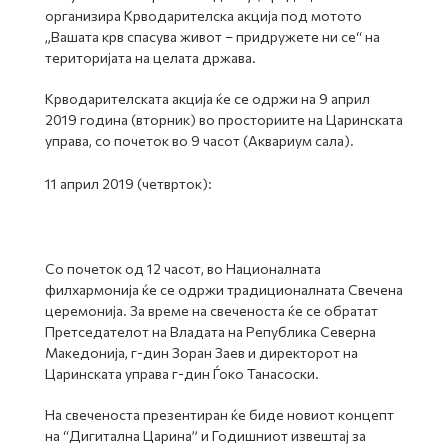
организира Крводарителска акција под мотото
„Вашата крв спасува живот – придружете ни се“ на
територијата на целата држава.
Крводарителската акција ќе се одржи на 9 април
2019 година (вторник) во просториите на Царинската
управа, со почеток во 9 часот (Аквариум сала).
11 април 2019 (четврток):
Со почеток од 12 часот, во Националната
филхармонија ќе се одржи традиционалната Свечена
церемонија. За време на свеченоста ќе се обратат
Претседателот на Владата на Република Северна
Македонија, г-дин Зоран Заев и директорот на
Царинската управа г-дин Ѓоко Танасоски.
На свеченоста презентиран ќе биде новиот концепт
на “Дигитална Царина” и Годишниот извештај за