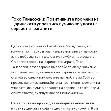
Ѓоко Танасоски: Позитивните промени на
Царинската управа исклучиво во улога на
сервис на граѓаните
Царинската управа на Република Македонија, во
изминатиот период реализира заначајни активности
за подобрување на деловниот амбиент во земјата.
Со првиот човек на Царинската управа, Ѓоко
Танасоски, разговараме на повеќе теми од значање
за стопанството, измените на Царинскиот закон што
стапија во сила и намалување на глобата за 75% во
просек, како и за заложбите за позитивни промени на
управата, исклучиво во улога на сервис на граѓаните и
општеството, ексклузивно за Економист.мк.
На чело сте на една од назначајните економски
институции за секоја национална економија. Кои