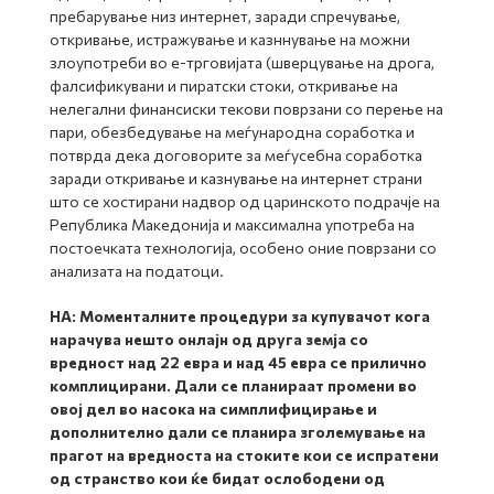
пребарување низ интернет, заради спречување,
откривање, истражување и казннување на можни
злоупотреби во е-трговијата (шверцување на дрога,
фалсификувани и пиратски стоки, откривање на
нелегални финансиски текови поврзани со перење на
пари, обезбедување на меѓународна соработка и
потврда дека договорите за меѓусебна соработка
заради откривање и казнување на интернет страни
што се хостирани надвор од царинското подрачје на
Република Македонија и максимална употреба на
постоечката технологија, особено оние поврзани со
анализата на податоци.
НА:
Моменталните процедури за купувачот кога
нарачува нешто онлајн од друга земја со
вредност над 22 евра и над 45 евра се прилично
комплицирани. Дали се планираат промени во
овој дел во насока на симплифицирање и
дополнително дали се планира зголемување на
прагот на вредноста на стоките кои се испратени
од странство кои ќе бидат ослободени од