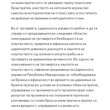
на мали пратки што се увезуваат преку пошта или
брзи пратки, учеството на непознати играчи (во
смисла на испорачатели на стоки), како и постапката
на враќање на примени и неподигнати стоки.
Во е-трговијата, Царинската управа потребно е да се
справи со предизвиците во следниве области:
олеснување на трговијата и безбедноста на
општеството, правилна и ефикасна наплата на
царинските давачки и даноците и заштита на
општеството од можната злоупотреба на е-
трговијата за криминални активности. Во однос на
олеснувањето на трговијата и заштита на
општеството, најважни предизвици за Царинската
управа на Република Македонија се: обезбедување
на брзина и ефикасност во времето на царинење на
брзите пратки во услови на зголемен обем на пратки,
управување со промените што произлегуваат како
резултат на промената на гломазните пратки во
контејнери со голем број на мали пратки и пратки со
ниска вредност, управување со ризик што