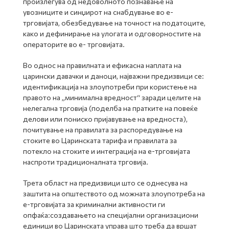
произлегува од недоволното познавање на
увозниците и синџирот на снабдување во е-
трговијата, обезбедување на точност на податоците,
како и дефинирање на улогата и одговорностите на
операторите во е- трговијата.
Во однос на правилната и ефикасна наплата на
царински давачки и даноци, најважни предизвици се:
идентификација на злоупотреби при користење на
правото на „минимална вредност“ заради целите на
нелегална трговија (поделба на пратките на повеќе
делови или пониско пријавување на вредноста),
почитување на правилата за распоредување на
стоките во Царинската тарифа и правилата за
потекло на стоките и интеграција на е-трговијата
наспроти традиционалната трговија.
Трета област на предизвици што се однесува на
заштита на општеството од можната злоупотреба на
е-трговијата за криминални активности ги
опфаќа:создавањето на специјални организациони
единици во Царинската управа што треба да вршат