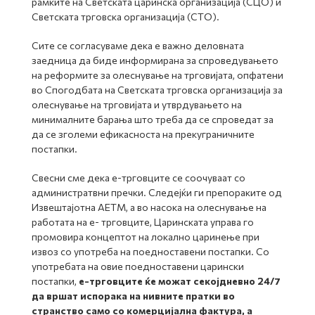
рамките на Светската царинска организација (СЦО) и
Светската трговска организација (СТО).
Сите се согласуваме дека е важно деловната
заедница да биде информирана за спроведувањето
на реформите за олеснување на трговијата, опфатени
во Спогодбата на Светската трговска организација за
олеснување на трговијата и утврдувањето на
минималните барања што треба да се спроведат за
да се зголеми ефикасноста на прекуграничните
постапки.
Свесни сме дека е-трговците се соочуваат со
администратвни пречки. Следејќи ги препораките од
Извештајотна АЕТМ, а во насока на олеснување на
работата на е- трговците, Царинската управа го
промовира концептот на локално царинење при
извоз со употреба на поедноставени постапки. Со
употребата на овие поедноставени царински
постапки,
е-трговците ќе можат секојдневно 24/7
да вршат испорака на нивните пратки во
странство само со комерцијална фактура, а