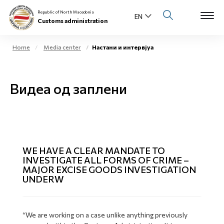
Republic of North Macedonia
Customs administration
Home
Media center
Настани и интервјуа
Open s
About us
Видеа од заплени
Open su
Individuals
Open s
Business community
Open s
E-Customs
WE HAVE A CLEAR MANDATE TO
INVESTIGATE ALL FORMS OF CRIME –
Open s
MAJOR EXCISE GOODS INVESTIGATION
Media center
UNDERW
Contact
“We are working on a case unlike anything previously
Newsletter