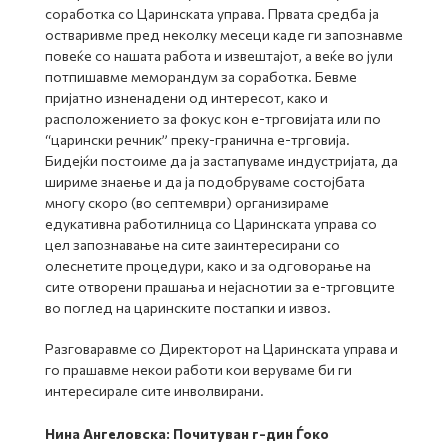
соработка со Царинската управа. Првата средба ја
остваривме пред неколку месеци каде ги запознавме
повеќе со нашата работа и извештајот, а веќе во јули
потпишавме меморандум за соработка. Бевме
пријатно изненадени од интересот, како и
расположението за фокус кон е-трговијата или по
“царински речник” преку-гранична е-трговија.
Бидејќи постоиме да ја застапуваме индустријата, да
шириме знаење и да ја подобруваме состојбата
многу скоро (во септември) организираме
едукативна работилница со Царинската управа со
цел запознавање на сите заинтересирани со
олеснетите процедури, како и за одговорање на
сите отворени прашања и нејаснотии за е-трговците
во поглед на царинските постапки и извоз.
Разговаравме со Директорот на Царинската управа и
го прашавме некои работи кои веруваме би ги
интересирале сите инволвирани.
Нина Ангеловска: Почитуван г-дин Ѓоко