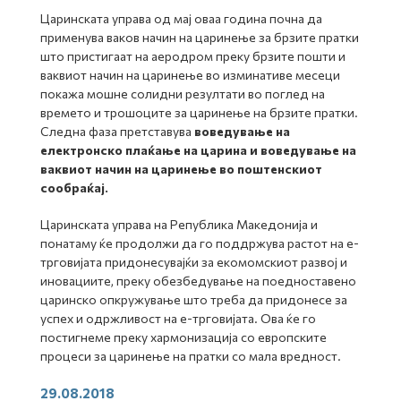
Царинската управа од мај оваа година почна да
применува ваков начин на царинење за брзите пратки
што пристигаат на аеродром преку брзите пошти и
ваквиот начин на царинење во изминативе месеци
покажа мошне солидни резултати во поглед на
времето и трошоците за царинење на брзите пратки.
Следна фаза претставува
воведување на
електронско плаќање на царина и воведување на
ваквиот начин на царинење во поштенскиот
сообраќај.
Царинската управа на Република Македонија и
понатаму ќе продолжи да го поддржува растот на е-
трговијата придонесувајќи за екомомскиот развој и
иновациите, преку обезбедување на поедноставено
царинско опкружување што треба да придонесе за
успех и одржливост на е-трговијата. Ова ќе го
постигнеме преку хармонизација со европските
процеси за царинење на пратки со мала вредност.
29.08.2018