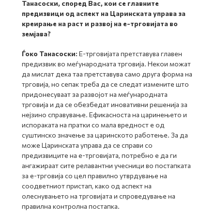
Танасоски, според Вас, кои се главните
предизвици од аспект на Царинската управа за
креирање на раст и развој на е-трговијата во
земјава?
Ѓоко Танасоски:
Е-трговијата претставува главен
предизвик во меѓународната трговија. Некои можат
да мислат дека таа претставува само друга форма на
трговија, но сепак треба да се следат измените што
придонесуваат за развојот на меѓународната
трговија и да се обезбедат иновативни решенија за
нејзино справување. Ефикасноста на царинењето и
испораката на пратки со мала вредност е од
суштинско значење за царинското работење. За да
може Царинската управа да се справи со
предизвиците на е-трговијата, потребно е да ги
ангажираат сите релавантни учесници во постапката
за е-трговија со цел правилно утврдување на
соодветниот пристап, како од аспект на
олеснувањето на трговијата и спроведување на
правилна контролна постапка.