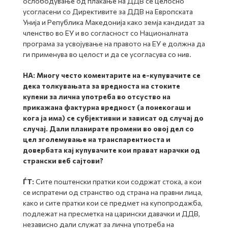
ослободување од плаќање на ДДВ се целосно
усогласени со Директивите за ДДВ на Европската
Унија и Република Македонија како земја кандидат за
членство во ЕУ и во согласност со Националната
програма за усвојување на правото на ЕУ е должна да
ги применува во целост и да се усогласува со нив.
НА:
Многу често коментарите на е-купувачите се
дека толкувањата за вредноста на стоките
купени за лична употреба во отсуство на
прикажана фактурна вредност (а понекогаш и
кога ја има) се субјективни и зависат од случај до
случај. Дали планирате промени во овој дел со
цел зголемување на транспарентноста и
довербата кај купувачите кои прават нарачки од
странски веб сајтови?
ЃТ:
Сите поштенски пратки кои содржат стока, а кои
се испратени од странство од страна на правни лица,
како и сите пратки кои се предмет на купопродажба,
подлежат на пресметка на царински давачки и ДДВ,
независно дали служат за лична употреба на