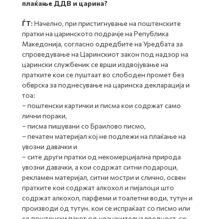
плаќање ДДВ и царина?
ЃТ:
Начелно, при пристигнување на поштенските
пратки на царинското подрачје на Република
Македонија, согласно одредбите на Уредбата за
спроведување на Царинскиот закон под надзор на
царински службеник се врши издвојување на
пратките кои се пуштаат во слободен промет без
обврска за поднесување на царинска декларација и
тоа:
– поштенски картички и писма кои содржат само
лични пораки,
– писма пишувани со Браилово писмо,
– печатен материјал кој не подлежи на плаќање на
увозни давачки и
– сите други пратки од некомерцијална природа
увозни давачки, а кои содржат ситни подароци,
рекламен материјал, ситни мостри и слично, освен
пратките кои содржат алкохол и пијалоци што
содржат алкохол, парфеми и тоалетни води, тутун и
производи од тутун. кои се испраќаат со писмо или
со поштенски пакет од незначителна вредност, со