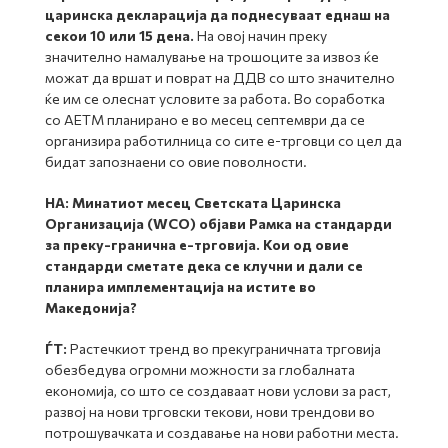
царинска декларација да поднесуваат еднаш на
секои 10 или 15 дена.
На овој начин преку
значително намалување на трошоците за извоз ќе
можат да вршат и поврат на ДДВ со што значително
ќе им се олеснат условите за работа. Во соработка
со АЕТМ планирано е во месец септември да се
организира работилница со сите е-трговци со цел да
бидат запознаени со овие поволности.
НА:
Минатиот месец Светската Царинска
Организација (WCO) објави Рамка на стандарди
за преку-гранична е-трговија. Кои од овие
стандарди сметате дека се клучни и дали се
планира имплементација на истите во
Македонија?
ЃТ:
Растечкиот тренд во прекуграничната трговија
обезбедува огромни можности за глобалната
економија, со што се создаваат нови услови за раст,
развој на нови трговски текови, нови трендови во
потрошувачката и создавање на нови работни места.