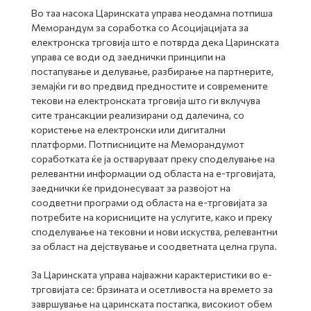
Во таа насока Царинската управа неодамна потпиша
Меморандум за соработка со Асоцијацијата за
електронска трговија што е потврда дека Царинската
управа се води од заеднички принципи на
постапување и делување, разбирање на партнерите,
земајќи ги во предвид предностите и современите
текови на електронската трговија што ги вклучува
сите трансакции реализирани од далечина, со
користење на електронски или дигитални
платформи. Потписниците на Меморандумот
соработката ќе ја остваруваат преку споделување на
релевантни информации од областа на е-трговијата,
заеднички ќе придонeсуваат за развојот на
соодветни програми од областа на е-трговијата за
потребите на корисниците на услугите, како и преку
споделување на тековни и нови искуства, релевантни
за област на дејствување и соодветната целна група.
За Царинската управа најважни карактеристики во е-
трговијата се: брзината и осетливоста на времето за
завршување на царинската постапка, високиот обем