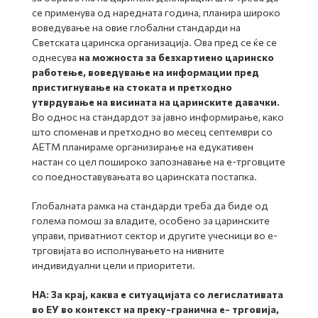
се применува од наредната година, планира широко
воведување на овие глобални стандарди на
Светската царинска организација. Ова пред се ќе се
однесува
на можноста за безхартиено царинско
работење, воведување на информации пред
пристигнување на стоката и претходно
утврдување на висината на царинските давачки.
Во однос на стандардот за јавно информирање, како
што споменав и претходно во месец септември со
АЕТМ планираме организирање на едукативен
настан со цел пошироко запознавање на е-трговците
со поедноставувањата во царинската постапка.
Глобалната рамка на стандарди треба да биде од
голема помош за владите, особено за царинските
управи, приватниот сектор и другите учесници во е-
трговијата во исполнувањето на нивните
индивидуални цели и приоритети.
НА: За крај, каква е ситуацијата со легислативата
во ЕУ во контекст на преку-гранична е- трговија,