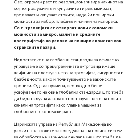
Овој огромен раст го револуционаризира начинот на
кој потрошувачите и купувачите ги рекламираат,
продаваат и купуваат стоките, нудејќи пошироки
можности за избор, плаќање и начини на испорака.
Со е-трговијата се отвораат нови економски
можности за микро, малите и средните
претпријатија во услови на поширок пристап кон
странските пазари.
Недостатокот на глобални стандарди за ефикасно
управување со прекуграничната е-трговија имаше
влијание на олеснувањето на трговијата, сигурноста и
безбедноста, како и почитувањето на законските
прописи. Од таа причина, неопходно беше
усвојувањето на овие глобални стандарди што треба
да бидат клучна алатка во поставуувањето на новите
канали на трговијата како главна машина за
глобалниот економски раст.
Царинската управа на Република Македонија во
рамки на плановите за воведување на новиот систем
за обработка на царински декларации што треба да