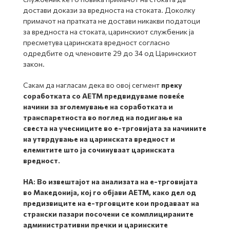
достави докази за вредноста на стоката. Доколку
примачот на пратката не достави никакви податоци
за вредноста на стоката, царинскиот службеник ја
пресметува царинската вредност согласно
одредбите од членовите 29 до 34 од Царинскиот
закон.
Сакам да нагласам дека во овој сегмент
преку
соработката со АЕТМ предвидуваме повеќе
начини за зголемување на соработката и
транспаретноста во поглед на подигање на
свеста на учесниците во е-трговијата за начините
на утврдување на царинската вредност и
елемнтите што ја сочинуваат царинската
вредност.
НА:
Во извештајот на анализата на е-трговијата
во Македонија, кој го објави АЕТМ, како дел од
предизвиците на е-трговците кои продаваат на
странски пазари посочени се комплицираните
административни пречки и царинските