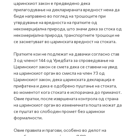
царинскиот закон е предвидено дека
прилагодување на декларираната вредност нема да
биде направено во поглед на трошоците при
утврдување на вредноста на пратките од
некомерцијална природа, што значи дека за стока од
некомеријална природа, транспортните трошоци не
се засметуваат во царинската вредност на стоката.
Пратките кои не подлежат на давачки согласно став
3 од членот 144 од Уредбата за спроведување на
Царинскиот закон се смета дека се ставени на увид
на царинскиот орган во смисла на член 73 од
Царинскиот закон, дека царинската декларација е
прифатена и дека е одобрено пуштање на стоката,
во моментот кога стоката е испорачана до примачот.
Овие пратки, после извршената контрола од страна
на царинскиот орган во изменичната пошта можат да
се пуштат во слободен промет без царински
формалности.
Овие правила и прагови, особено во делот на