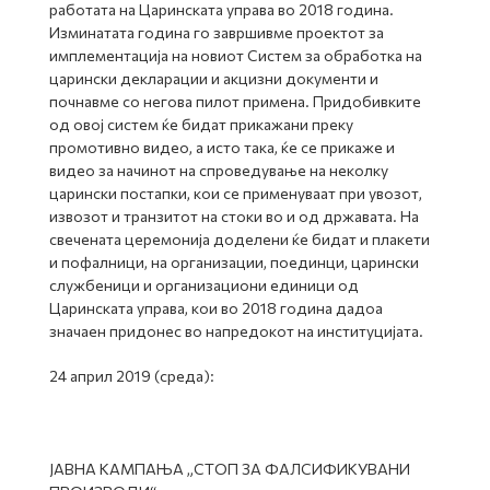
работата на Царинската управа во 2018 година.
Изминатата година го завршивме проектот за
имплементација на новиот Систем за обработка на
царински декларации и акцизни документи и
почнавме со негова пилот примена. Придобивките
од овој систем ќе бидат прикажани преку
промотивно видео, а исто така, ќе се прикаже и
видео за начинот на спроведување на неколку
царински постапки, кои се применуваат при увозот,
извозот и транзитот на стоки во и од државата. На
свечената церемонија доделени ќе бидат и плакети
и пофалници, на организации, поединци, царински
службеници и организациони единици од
Царинската управа, кои во 2018 година дадоа
значаен придонес во напредокот на институцијата.
24 април 2019 (среда):
ЈАВНА КАМПАЊА „СТОП ЗА ФАЛСИФИКУВАНИ