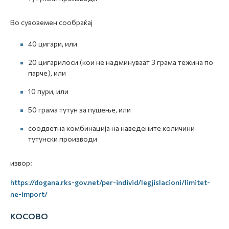
Во сувоземен сообраќај
40 цигари, или
20 цигарилоси (кои не надминуваат 3 грама тежина по
парче), или
10 пури, или
50 грама тутун за пушење, или
соодветна комбинација на наведените количини
тутунски производи
извор:
https://dogana.rks-gov.net/per-individ/legjislacioni/limitet-
ne-import/
КОСОВО