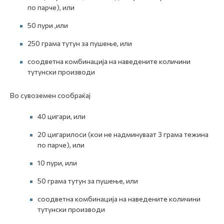
по парче), или
50 пури ,или
250 грама тутун за пушење, или
соодветна комбинација на наведените количини
тутунски производи
Во сувоземен сообраќај
40 цигари, или
20 цигарилоси (кои не надминуваат 3 грама тежина
по парче), или
10 пури, или
50 грама тутун за пушење, или
соодветна комбинација на наведените количини
тутунски производи