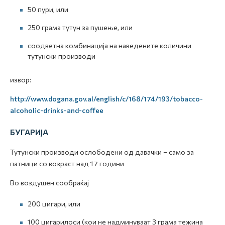
50 пури, или
250 грама тутун за пушење, или
соодветна комбинација на наведените количини
тутунски производи
извор:
http://www.dogana.gov.al/english/c/168/174/193/tobacco-
alcoholic-drinks-and-coffee
БУГАРИЈА
Тутунски производи ослободени од давачки – само за
патници со возраст над 17 години
Во воздушен сообраќај
200 цигари, или
100 цигарилоси (кои не надминуваат 3 грама тежина