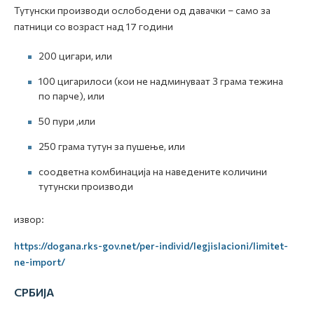
Тутунски производи ослободени од давачки – само за
патници со возраст над 17 години
200 цигари, или
100 цигарилоси (кои не надминуваат 3 грама тежина
по парче), или
50 пури ,или
250 грама тутун за пушење, или
соодветна комбинација на наведените количини
тутунски производи
извор:
https://dogana.rks-gov.net/per-individ/legjislacioni/limitet-
ne-import/
СРБИЈА