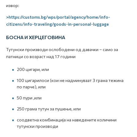
извор:
>https://customs.bg/wps/portal/agency/home/info-
citizens/info-traveling/goods-in-personal-luggage
БОСНА И ХЕРЦЕГОВИНА
Тутунски производи ослободени од давачки – само за
патници со возраст над 17 години
200 цигари, или
100 цигарилоси (кои не надминуваат 3 грама тежина
по парче), или
50 пури ,или
250 грама тутун за пушење, или
соодветна комбинација на наведените количини
тутунски производи