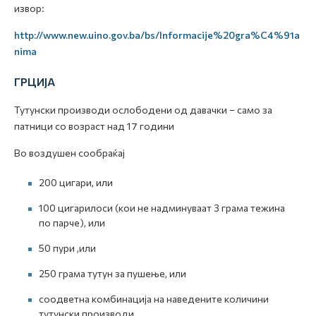
извор:
http://www.new.uino.gov.ba/bs/Informacije%20gra%C4%91a
nima
ГРЦИЈА
Тутунски производи ослободени од давачки – само за
патници со возраст над 17 години
Во воздушен сообраќај
200 цигари, или
100 цигарилоси (кои не надминуваат 3 грама тежина
по парче), или
50 пури ,или
250 грама тутун за пушење, или
соодветна комбинација на наведените количини
тутунски производи