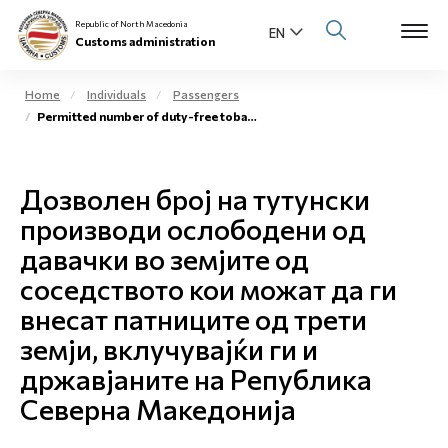
Republic of North Macedonia
Customs administration
Home
Individuals
Passengers
Permitted number of duty-free tobacco products in neighboring countries
Open s
About us
Open su
Дозволен број на тутунски
Individuals
производи ослободени од
Open s
Business community
давачки во земјите од
соседството кои можат да ги
Open s
E-Customs
внесат патниците од трети
Open s
земји, вклучувајќи ги и
Media center
државјаните на Република
Contact
Северна Македонија
Newsletter