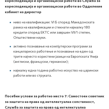
коресподенција и организациски работи во Служба за
коресподенција и организациски работи во Одделение
кабинет на директор
ниво на квалификации: VI Б според Македонската
рамка на квалификации и стекнати најмалку 180
кредити според ЕКТС или завршен VII/1 степен,
Општествени науки.
активно познавање на компјутерски програми за
канцелариско работење и познавање на еден од
трите најчесто користени јазици на Европската Унија
(англиски, француски, германски);
најмалку една година работно искуство на царински
работи или во струката.
Посебни услови за работно место 7
:
Самостоен советник
за заштита на права од интелектуална сопственост,
Служба за заштита на права од интелектуална