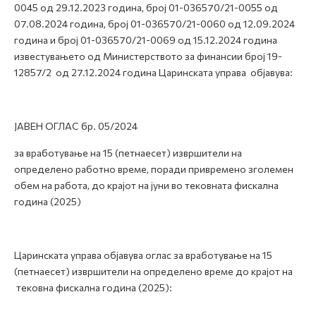
0045 од 29.12.2023 година, број 01-036570/21-0055 од
07.08.2024 година, број 01-036570/21-0060 од 12.09.2024
година и број 01-036570/21-0069 од 15.12.2024 година
известувањето од Министерството за финансии број 19-
12857/2 од 27.12.2024 година Царинската управа објавува:
ЈАВЕН ОГЛАС бр. 05/2024
за вработување на 15 (петнаесет) извршители на
определено работно време, поради привремено зголемен
обем на работа, до крајот на јуни во тековната фискална
година (2025)
Царинската управа објавува оглас за вработување на 15
(петнаесет) извршители на определено време до крајот на
тековна фискална година (2025):