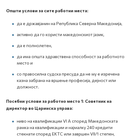
Општи услови за сите работни места:
да е државјанин на Република Северна Македонија,
активно да го користи македонскиот јазик,
да е полнолетен,
да има општа здравствена способност за работното
место и
со правосилна судска пресуда да не му е изречена
казна забрана на вршење професија, дејност или
должност.
Посебни услови за работно место 1
:
Советник на
директор во Царинска управа
:
ниво на квалификации VI A според Македонската
рамка на квалификации и најмалку 240 кредити
стекнати според ЕКТС или завршен VII/1 степен,