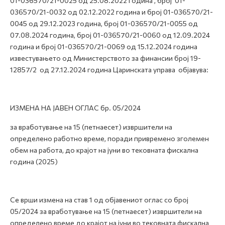
01-036570/21-0025 од 25.08.2022 година , број 01-
036570/21-0032 од 02.12.2022 година и број 01-036570/21-
0045 од 29.12.2023 година, број 01-036570/21-0055 од
07.08.2024 година, број 01-036570/21-0060 од 12.09.2024
година и број 01-036570/21-0069 од 15.12.2024 година
известувањето од Министерството за финансии број 19-
12857/2 од 27.12.2024 година Царинската управа објавува:
ИЗМЕНА НА ЈАВЕН ОГЛАС бр. 05/2024
за вработување на 15 (петнаесет) извршители на
определено работно време, поради привремено зголемен
обем на работа, до крајот на јуни во тековната фискална
година (2025)
Се врши измена на став 1 од објавениот оглас со број
05/2024 за вработување на 15 (петнаесет) извршители на
определено време до крајот на јуни во тековната фискална