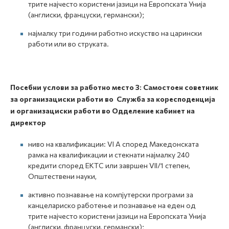
трите најчесто користени јазици на Европската Унија
(англиски, француски, германски);
најмалку три години работно искуство на царински
работи или во струката.
Посебни услови за работно место 3: Самостоен советник
за организациски работи во Служба за коресподенција
и организациски работи во Одделение кабинет на
директор
ниво на квалификации: VI А според Македонската
рамка на квалификации и стекнати најмалку 240
кредити според ЕКТС или завршен VII/1 степен,
Општествени науки,
активно познавање на компјутерски програми за
канцелариско работење и познавање на еден од
трите најчесто користени јазици на Европската Унија
(англиски, француски, германски);