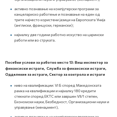
активно познавање на компјутерски програми за
канцелариско работење и познавање на еден од
трите најчесто користени јазици на Европската Унија
(англиски, француски, германски);
најмалку две години работно искуство на царински
работи или во струката.
Посебни услови за работно место
13:
Виш инспектор за
финансиски истраги, Служба за финансиски истраги,
Одделение за истраги, Сектор за контрола и истраги
ниво на квалификации: VI Б според Македонската
рамка на квалификации и најмалку 180 кредити
стекнати според ЕКТС или завршен VII/1 степен,
Економски науки, Безбедност, Организациони науки и
управување (менаџмент),
активно познавање на компјутерски програми за