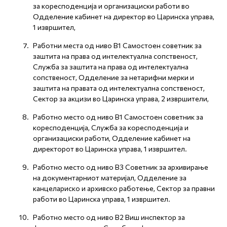
за коресподенција и организациски работи во
Одделение кабинет на директор во Царинска управа,
1 извршител,
Работни места од ниво В1 Самостоен советник за
заштита на права од интелектуална сопственост,
Служба за заштита на права од интелектуална
сопственост, Одделение за нетарифни мерки и
заштита на правата од интелектуална сопственост,
Сектор за акцизи во Царинска управа, 2 извршители,
Работно место од ниво В1 Самостоен советник за
коресподенција, Служба за коресподенција и
организациски работи, Одделение кабинет на
директорот во Царинска управа, 1 извршител.
Работно место од ниво В3 Советник за архивирање
на документарниот материјал, Одделение за
канцелариско и архивско работење, Сектор за правни
работи во Царинска управа, 1 извршител.
Работно место од ниво В2 Виш инспектор за