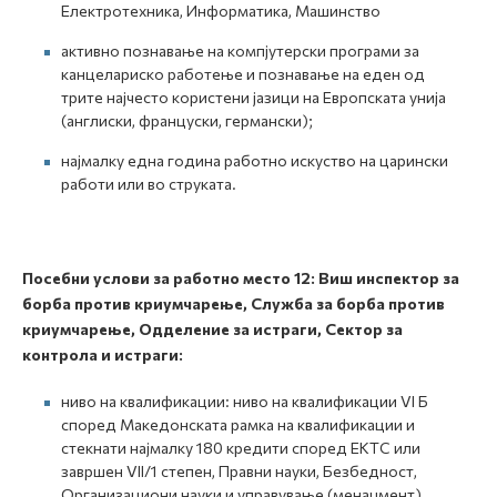
Електротехника, Информатика, Машинство
активно познавање на компјутерски програми за
канцелариско работење и познавање на еден од
трите најчесто користени јазици на Европската унија
(англиски, француски, германски);
најмалку една година работно искуство на царински
работи или во струката.
Посебни услови за работно место
12:
Виш инспектор за
борба против криумчарење, Служба за борба против
криумчарење, Одделение за истраги, Сектор за
контрола и истраги:
ниво на квалификации: ниво на квалификации VI Б
според Македонската рамка на квалификации и
стекнати најмалку 180 кредити според ЕКТС или
завршен VII/1 степен, Правни науки, Безбедност,
Организациони науки и управување (менаџмент),