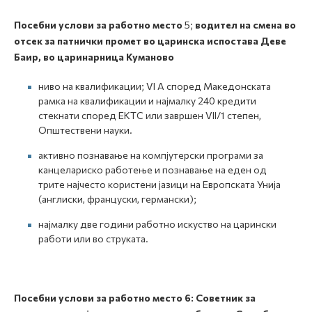
Посебни услови за работно место
5;
водител на смена во
отсек за патнички промет во царинска испостава Деве
Баир, во царинарница Куманово
ниво на квалификации; VI A според Македонската
рамка на квалификации и најмалку 240 кредити
стекнати според ЕКТС или завршен VII/1 степен,
Општествени науки.
активно познавање на компјутерски програми за
канцелариско работење и познавање на еден од
трите најчесто користени јазици на Европската Унија
(англиски, француски, германски);
најмалку две години работно искуство на царински
работи или во струката.
Посебни услови за работно место
6
:
Советник за