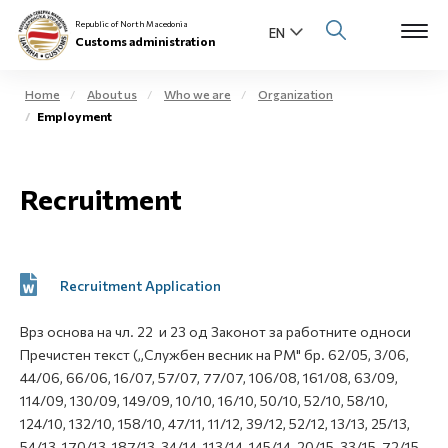
Republic of North Macedonia
Customs administration
Home
About us
Who we are
Organization
Employment
Open s
About us
Open su
Recruitment
Individuals
Open s
Business community
Open s
Recruitment Application
E-Customs
Open s
Врз основа на чл. 22 и 23 од Законот за работните односи
Media center
Пречистен текст („Службен весник на РМ" бр. 62/05, 3/06,
44/06, 66/06, 16/07, 57/07, 77/07, 106/08, 161/08, 63/09,
Contact
114/09, 130/09, 149/09, 10/10, 16/10, 50/10, 52/10, 58/10,
124/10, 132/10, 158/10, 47/11, 11/12, 39/12, 52/12, 13/13, 25/13,
Newsletter
54/13, 170/13, 187/13, 34/14, 113/14, 145/14, 20/15, 33/15, 72/15,