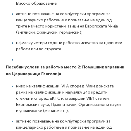
Високо образование,
активно познавање на компјутерски програми за
канцелариско работење и познавање на еден од
трите најчесто користени јазици на Европската Унија
(англиски, француски, германски);
најмалку четири години работно искуство на царински
работи или во струката.
Посебни услови за работно место 2
:
Помошник управник
во Царинарница Гевгелија
ниво на квалификации: VI A според Македонската
рамка на квалификации и најмалку 240 кредити
стекнати според ЕКТС или завршен VII/1 степен,
Економски науки, Правни науки, Организациони науки
и управување (менаџмент),
активно познавање на компјутерски програми за
канцелариско работење и познавање на еден од