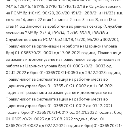
74/15, 129/15, 167/15, 27/16, 134/16, 120/18 и Службен весник
на РСМ“ бр.110/19, 90/20, 267/20, 151/21 ,288/21 и 111/23) в.в.
со член 14, член 22 став 1 алинеја 2, став 3, став 8, став 13 и
став 14 од Законот за вработени во јавниот сектор (Службен
весник на РМ“ бр.27/14, 199/14, 27/16, 35/18, 198/18 и
Службен весник на РСМ“ бр.143/19, 14/20, 95/20 и 302/20),
Правилникот за организација и работа на Царинска управа
број 01-036570/21-0001 од 17.06.2021 година, Правилници
за измена и дополнување на правилникот за организација и
работа на Царинска управа број 01-036570/21-0033 од
02.12.2022 и број 01-036570/21-0050 од 29.12.2023 година,
Правилникот за систематизација на работни места во
Царинска управа број 01-036570/21-0002 од 17.06.2021
година и Правилници за изменување и дополнување на
Правилникот за систематизација на работни места во
Царинска управа број 01-036570/21-0012 од 07.12.2021
година, број 01-036570/21-0017 од 04.01.2022 година , број
01-036570/21-0025 од 25.08.2022 година , број 01-
036570/21-0032 од 02.12.2022 година и број 01-036570/21-