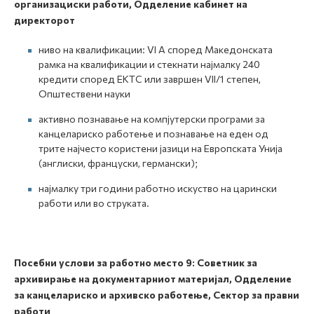
организациски работи, Одделение кабинет на
директорот
ниво на квалификации: VI А според Македонската
рамка на квалификации и стекнати најмалку 240
кредити според ЕКТС или завршен VII/1 степен,
Општествени науки
активно познавање на компјутерски програми за
канцелариско работење и познавање на еден од
трите најчесто користени јазици на Европската Унија
(англиски, француски, германски);
најмалку три години работно искуство на царински
работи или во струката.
Посебни услови за работно место
9:
Советник за
архивирање на документарниот материјал, Одделение
за канцелариско и архивско работење, Сектор за правни
работи