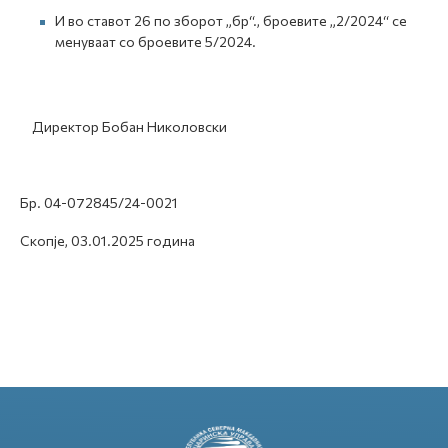
И во ставот 26 по зборот „бр“., броевите „2/2024“ се
менуваат со броевите 5/2024.
Директор Бобан Николовски
Бр. 04-072845/24-0021
Скопје, 03.01.2025 година