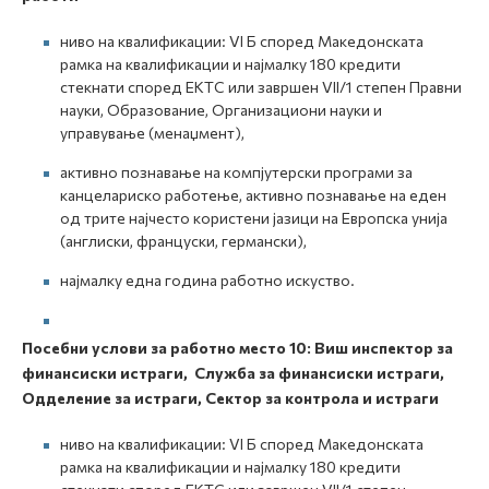
ниво на квалификации: VI Б според Македонската
рамка на квалификации и најмалку 180 кредити
стекнати според ЕКТС или завршен VII/1 степен Правни
науки, Образование, Организациони науки и
управување (менаџмент),
активно познавање на компјутерски програми за
канцелариско работење, активно познавање на еден
од трите најчесто користени јазици на Европска унија
(англиски, француски, германски),
најмалку една година работно искуство.
Посебни услови за работно место
10:
Виш инспектор за
финансиски истраги, Служба за финансиски истраги,
Одделение за истраги, Сектор за контрола и истраги
ниво на квалификации: VI Б според Македонската
рамка на квалификации и најмалку 180 кредити