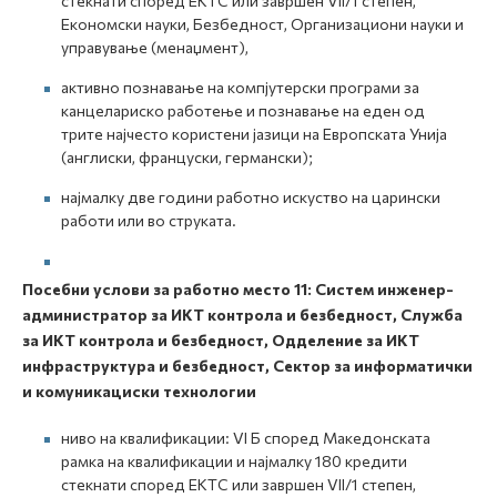
стекнати според ЕКТС или завршен VII/1 степен,
Економски науки, Безбедност, Организациони науки и
управување (менаџмент),
активно познавање на компјутерски програми за
канцелариско работење и познавање на еден од
трите најчесто користени јазици на Европската Унија
(англиски, француски, германски);
најмалку две години работно искуство на царински
работи или во струката.
Посебни услови за работно место
11:
С
истем инженер-
администратор за ИКТ контрола и безбедност, Служба
за ИКТ контрола и безбедност, Одделение за ИКТ
инфраструктура и безбедност, Сектор за информатички
и комуникациски технологии
ниво на квалификации: VI Б според Македонската
рамка на квалификации и најмалку 180 кредити
стекнати според ЕКТС или завршен VII/1 степен,