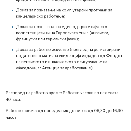
Доказ за познавање на компјутерски програми за
канцелариско работење;
Доказ за познавање на еден од трите најчесто
користени јазици на Европската Унија (англиски,
француски или германски јазик);
Доказ за работно искуство (преглед на регистрирани
податоци во матична евиденција издаден од Фондот
на пензиското и инвалидското осигурување на
Македонија/ Агенција за вработување)
Распоред на работно време: Работни часови во неделата:
40 часа,
Работно време: од понеделник до петок од 08,30 до 16,30
часот