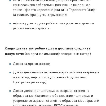
канцелариско работење и познавање на еден од
трите најчесто користени јазици на Европската Унија
(англиски, француски, германски);
најмалку две години работно искуство на царински
работи или во струката.
Кандидатите потребно е да ги достават следните
документи:
(во оргинал или копија заверена на нотар)
Доказ за државјанство;
Доказ дека не им е изречена мерка забрана за вршење
професија, дејност или должност (од суд или
Централен регистар);
Доказ уверение - диплома за завршен степен на
образование; (за високо образование – диплома и
уверение со изразен степен на образование , изразени
кредити стекнати според ЕКТС и просек;