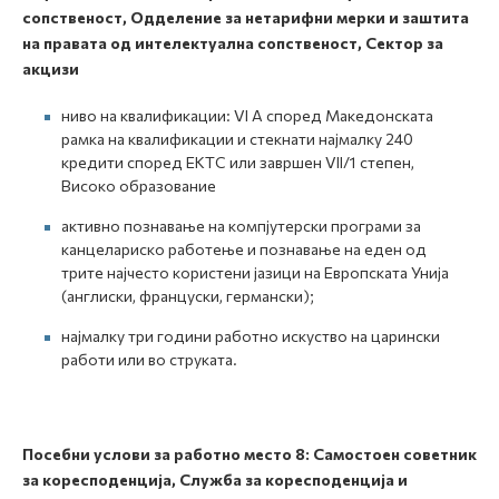
сопственост, Одделение за нетарифни мерки и заштита
на правата од интелектуална сопственост, Сектор за
акцизи
ниво на квалификации: VI А според Македонската
рамка на квалификации и стекнати најмалку 240
кредити според ЕКТС или завршен VII/1 степен,
Високо образование
активно познавање на компјутерски програми за
канцелариско работење и познавање на еден од
трите најчесто користени јазици на Европската Унија
(англиски, француски, германски);
најмалку три години работно искуство на царински
работи или во струката.
Посебни услови за работно место
8:
Самостоен советник
за коресподенција, Служба за коресподенција и