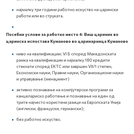
најмалку три години работно искуство на царински
работи или во струката.
Посебни услови за работно место 4
:
Виш цариник во
царинска испостава Куманово во царинарница Куманово
ниво на квалификации; VI Б според Македонската
рамка на квалификации и најмалку 180 кредити
стекнати според ЕКТС или завршен VII/1 степен,
Економски науки, Правни науки, Организациони науки
и управување (менаџмент)
активно познавање на компјутерски програми за
канцелариско работење и познавање на еден од
трите најчесто користени јазици на Европската Унија
(англиски, француски, германски);
без работно искуство.