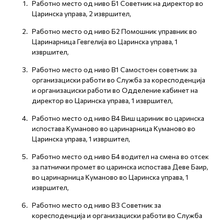
Работно место oд ниво Б1 Советник на директор во
Царинска управа, 2 извршител,
Работно место oд ниво Б2 Помошник управник во
Царинарница Гевгелија во Царинска управa, 1
извршител,
Работно место од ниво В1 Самостоен советник за
организациски работи во Служба за коресподенција
и организациски работи во Одделение кабинет на
директор во Царинска управа, 1 извршител,
Работно место од ниво В4 Виш цариник во царинска
испостава Куманово во царинарница Куманово во
Царинска управа, 1 извршител,
Работно место од ниво Б4 водител на смена во отсек
за патнички промет во царинска испостава Деве Баир,
во царинарница Куманово во Царинска управа, 1
извршител,
Работно место од ниво В3 Советник за
коресподенција и организациски работи во Служба