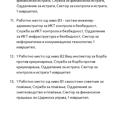
финансиски истраги, Служба за финансиски истраги,
Одделение за истраги, Сектор за контрола и истраги,
1 извршител,
Работно место од ниво В3 - систем инженер-
администратор за ИКТ контрола и безбедност,
Служба за ИКТ контрола и безбедност, Одделение
за ИКТ инфраструктура и безбедност, Сектор за
информатички и комуникациски технологии, 1
извршител,
1 Работно место од ниво В2 Виш инспектор за борба
против криумчарење, Служба за борба против
криумчарење, Одделение за истраги, Сектор за
контрола и истраги 1 извршител
1 Работно место од ниво В1 самостоен советник за
плаќање, Служба за плаќање, Одделение за
сметководство и плаќање, Сектор за финансиски
прашања во Царинска управа, 1 извршител.