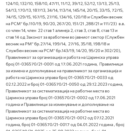
124/10, 132/10, 158/10, 47/11, 11/12, 39/12, 52/12, 13/13, 25/13,
54/13, 170/13, 187/13, 34/14, 113/14, 145/14, 20/15, 33/15, 72/15,
74/15, 129/15, 167/15, 27/16, 134/16, 120/18 и Службен весник
на РСМ“ бр.110/19, 90/20, 267/20, 151/21 ,288/21 и 111/23) в.в.
со член 14, член 22 став 1 алинеја 2, став 3, став 8, став 13 и
став 14 од Законот за вработени во јавниот сектор (Службен
весник на РМ“ бр.27/14, 199/14, 27/16, 35/18, 198/18 и
Службен весник на РСМ“ бр.143/19, 14/20, 95/20 и 302/20),
Правилникот за организација и работа на Царинска управа
број 01-036570/21-0001 од 17.06.2021 година, Правилници
за измена и дополнување на правилникот за организација и
работа на Царинска управа број 01-036570/21-0033 од
02.12.2022 и број 01-036570/21-0050 од 29.12.2023 година,
Правилникот за систематизација на работни места во
Царинска управа број 01-036570/21-0002 од 17.06.2021
година и Правилници за изменување и дополнување на
Правилникот за систематизација на работни места во
Царинска управа број 01-036570/21-0012 од 07.12.2021
година, број 01-036570/21-0017 од 04.01.2022 година , број