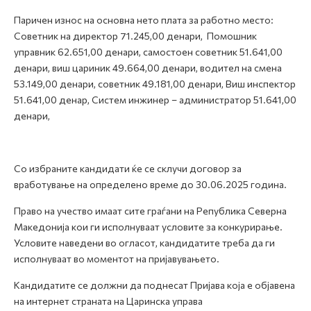
Паричен износ на основна нето плата за работно место:
Советник на директор 71.245,00 денари, Помошник
управник 62.651,00 денари, самостоен советник 51.641,00
денари, виш цариник 49.664,00 денари, водител на смена
53.149,00 денари, советник 49.181,00 денари, Виш инспектор
51.641,00 денар, Систем инжинер – администратор 51.641,00
денари,
Со избраните кандидати ќе се склучи договор за
вработување на определено време до 30.06.2025 година.
Право на учество имаат сите граѓани на Република Северна
Македонија кои ги исполнуваат условите за конкурирање.
Условите наведени во огласот, кандидатите треба да ги
исполнуваат во моментот на пријавувањето.
Кандидатите се должни да поднесат Пријава која е објавена
на интернет страната на Царинска управа