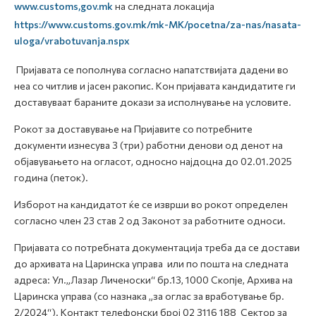
www.customs,gov.mk
на следната локација
https://www.customs.gov.mk/mk-MK/pocetna/za-nas/nasata-
uloga/vrabotuvanja.nspx
Пријавата се пополнува согласно напатствијата дадени во
неа со читлив и јасен ракопис. Кон пријавата кандидатите ги
доставуваат бараните докази за исполнување на условите.
Рокот за доставување на Пријавите со потребните
документи изнесува 3 (три) работни денови од денот на
објавувањето на огласот, односно најдоцна до 02.01.2025
година (петок).
Изборот на кандидатот ќе се изврши во рокот определен
согласно член 23 став 2 од Законот за работните односи.
Пријавата со потребната документација треба да се достави
до архивата на Царинска управа или по пошта на следната
адреса: Ул.„Лазар Личеноски“ бр.13, 1000 Скопје, Архива на
Царинска управа (со назнака „за оглас за вработување бр.
2/2024“). Контакт телефонски број 02 3116 188 Сектор за