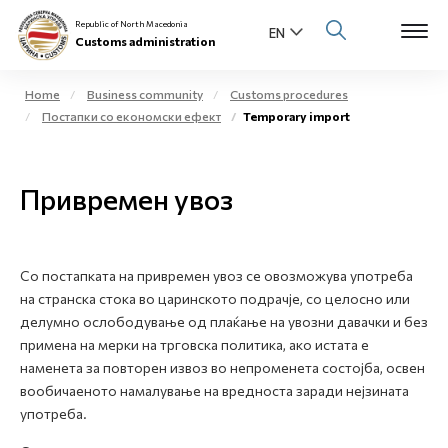
Republic of North Macedonia
Customs administration
Home
Business community
Customs procedures
Постапки со економски ефект
Temporary import
Open s
About us
Open su
Привремен увоз
Individuals
Open s
Business community
Со постапката на привремен увоз се овозможува употреба
Open s
E-Customs
на странска стока во царинското подрачје, со целосно или
делумно ослободување од плаќање на увозни давачки и без
Open s
примена на мерки на трговска политика, ако истата е
Media center
наменета за повторен извоз во непроменета состојба, освен
вообичаеното намалување на вредноста заради нејзината
Contact
употреба.
Newsletter