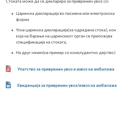
Стоката може да се декларира за привремен увоз со:
Царинска декларација во писмена или електронска
форма
Усна царинска декларација(за одредена стока), кон
која на барање на царинскиот орган се приложува
спецификација на стоката,
На друг начин(на пример со конклудентно дејство)
Упатство за привремен увоз и извоз на амбалажа
Евиденција за привремен увоз/извоз на амбалажа