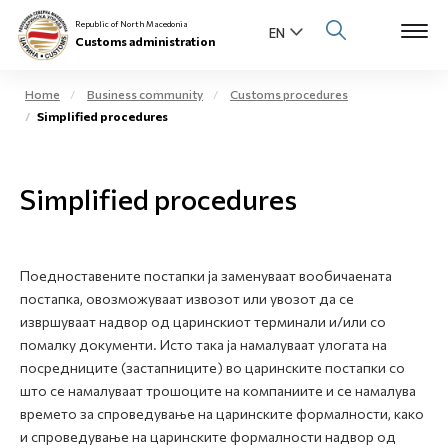
Republic of North Macedonia
Customs administration
Home
Business community
Customs procedures
Simplified procedures
Open s
About us
Open su
Simplified procedures
Individuals
Open s
Business community
Поедноставените постапки ја заменуваат вообичаената
Open s
E-Customs
постапка, овозможуваат извозот или увозот да се
извршуваат надвор од царинскиот терминали и/или со
Open s
помалку документи. Исто така ја намалуваат улогата на
Media center
посредниците (застапниците) во царинските постапки со
што се намалуваат трошоците на компаниите и се намалува
Contact
времето за спроведување на царинските формалности, како
и спроведување на царинските формалности надвор од
Newsletter