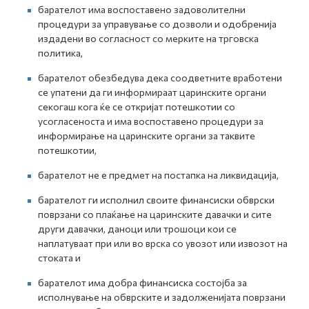
барателот има воспоставено задоволителни
процедури за управување со дозволи и одобренија
издадени во согласност со мерките на трговска
политика,
барателот обезбедува дека соодветните вработени
се упатени да ги информираат царинските органи
секогаш кога ќе се откријат потешкотии со
усогласеноста и има воспоставено процедури за
информирање на царинските органи за таквите
потешкотии,
барателот не е предмет на постапка на ликвидација,
барателот ги исполнил своите финансиски обврски
поврзани со плаќање на царинските давачки и сите
други давачки, даноци или трошоци кои се
наплатуваат при или во врска со увозот или извозот на
стоката и
барателот има добра финансиска состојба за
исполнување на обврските и задолженијата поврзани