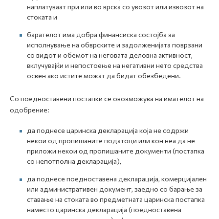
наплатуваат при или во врска со увозот или извозот на
стоката и
барателот има добра финансиска состојба за
исполнување на обврските и задолженијата поврзани
со видот и обемот на неговата деловна активност,
вклучувајќи и непостоење на негативни нето средства
освен ако истите можат да бидат обезбедени.
Со поедноставени постапки се овозможува на имателот на
одобрение:
да поднесе царинска декларација која не содржи
некои од пропишаните податоци или кон неа да не
приложи некои од пропишаните документи (постапка
со непотполна декларација),
да поднесе поедноставена декларација, комерцијален
или административен документ, заедно со барање за
ставање на стоката во предметната царинска постапка
наместо царинска декларација (поедноставена