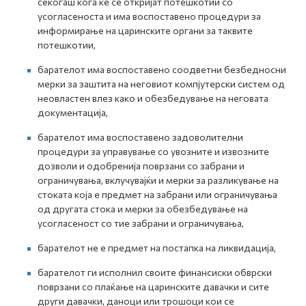
секогаш кога ќе се откријат потешкотии со
усогласеноста и има воспоставено процедури за
информирање на царинските органи за таквите
потешкотии,
барателот има воспоставено соодветни безбедносни
мерки за заштита на неговиот компјутерски систем од
неовластен влез како и обезбедување на неговата
документација,
барателот има воспоставено задоволителни
процедури за управување со увозните и извозните
дозволи и одобренија поврзани со забрани и
ограничувања, вклучувајќи и мерки за разликување на
стоката која е предмет на забрани или ограничувања
од другата стока и мерки за обезбедување на
усогласеност со тие забрани и ограничувања,
барателот не е предмет на постапка на ликвидација,
барателот ги исполнил своите финансиски обврски
поврзани со плаќање на царинските давачки и сите
други давачки, даноци или трошоци кои се