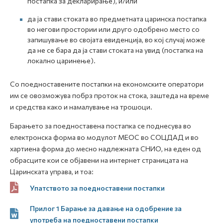
постапка за декларирање), и/или
да ја стави стоката во предметната царинска постапка
во негови простории или друго одобрено место со
запишување во својата евиденција, во кој случај може
да не се бара да ја стави стоката на увид (постапка на
локално царинење).
Со поедноставените постапки на економските оператори
им се овозможува побрз проток на стока, заштеда на време
и средства како и намалување на трошоци.
Барањето за поедноставена постапка се поднесува во
електронска форма во модулот МЕОС во СОЦДАД и во
хартиена форма до месно надлежната СНИО, на еден од
обрасците кои се објавени на интернет страницата на
Царинската управа, и тоа:
Упатството за поедноставени постапки
Прилог 1 Барање за давање на одобрение за
употреба на поедноставени постапки