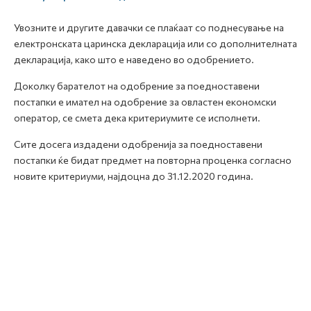
Увозните и другите давачки се плаќаат со поднесување на
електронската царинска декларација или со дополнителната
декларација, како што е наведено во одобрението.
Доколку барателот на одобрение за поедноставени
постапки е имател на одобрение за овластен економски
оператор, се смета дека критериумите се исполнети.
Сите досега издадени одобренија за поедноставени
постапки ќе бидат предмет на повторна проценка согласно
новите критериуми, најдоцна до 31.12.2020 година.