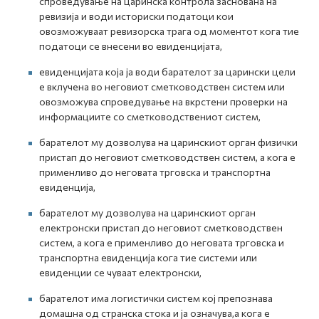
спроведување на царинска контрола заснована на
ревизија и води историски податоци кои
овозможуваат ревизорска трага од моментот кога тие
податоци се внесени во евиденцијата,
евиденцијата која ја води барателот за царински цели
е вклучена во неговиот сметководствен систем или
овозможува спроведување на вкрстени проверки на
информациите со сметководствениот систем,
барателот му дозволува на царинскиот орган физички
пристап до неговиот сметководствен систем, а кога е
применливо до неговата трговска и транспортна
евиденција,
барателот му дозволува на царинскиот орган
електронски пристап до неговиот сметководствен
систем, а кога е применливо до неговата трговска и
транспортна евиденција кога тие системи или
евиденции се чуваат електронски,
барателот има логистички систем кој препознава
домашна од странска стока и ја означува,а кога е