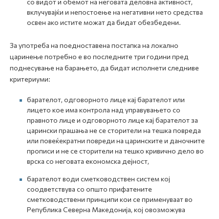
со видот и обемот на неговата деловна активност,
вклучувајќи и непостоење на негативни нето средства
освен ако истите можат да бидат обезбедени.
За употреба на поедноставена постапка на локално
царинење потребно е во последните три години пред
поднесување на барањето, да бидат исполнети следниве
критериуми:
барателот, одговорното лице кај барателот или
лицето кое има контрола над управувањето со
правното лице и одговорното лице кај барателот за
царински прашања не се сторители на тешка повреда
или повеќекратни повреди на царинските и даночните
прописи и не се сторители на тешко кривично дело во
врска со неговата економска дејност,
барателот води сметководствен систем кој
соодветствува со општо прифатените
сметководствени принципи кои се применуваат во
Република Северна Македонија, кој овозможува