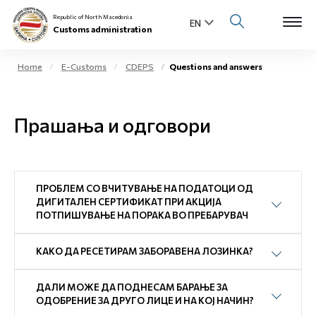
Republic of North Macedonia
Customs administration
Home
E-Customs
CDEPS
Questions and answers
Open s
About us
Прашања и одговори
Open su
Individuals
Open s
Business community
ПРОБЛЕМ СО ВЧИТУВАЊЕ НА ПОДАТОЦИ ОД
Open s
ДИГИТАЛЕН СЕРТИФИКАТ ПРИ АКЦИЈА
E-Customs
ПОТПИШУВАЊЕ НА ПОРАКА ВО ПРЕБАРУВАЧ
Open s
Media center
КАКО ДА РЕСЕТИРАМ ЗАБОРАВЕНА ЛОЗИНКА?
Contact
ДАЛИ МОЖЕ ДА ПОДНЕСАМ БАРАЊЕ ЗА
ОДОБРЕНИЕ ЗА ДРУГО ЛИЦЕ И НА КОЈ НАЧИН?
Newsletter