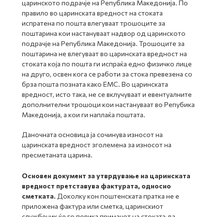
царинското подрачје на Република Македонија. По
правило во царинската вредност на стоката
испратена по пошта влегуваат трошоците за
поштарина кои настануваат надвор од царинското
подрачје на Република Македонија. Трошоците за
поштарина не влегуваат во царинската вредност на
стоката која по пошта ги испраќа едно физичко лице
на друго, освен кога се работи за стока превезена со
брза пошта позната како ЕМС. Во царинската
вредност, исто така, не се вклучуваат и евентуалните
дополнителни трошоци кои настануваат во Репубика
Македонија, а кои ги наплаќа поштата.
Даночната основица ја сочинува износот на
царинската вредност зголемена за износот на
пресметаната царина.
Основен документ за утврдување на царинската
вредност претставува фактурата, односно
сметката.
Доколку кон поштенската пратка не е
приложена фактура или сметка, царинскиот
службеник ќе го повика примачот на стоката да