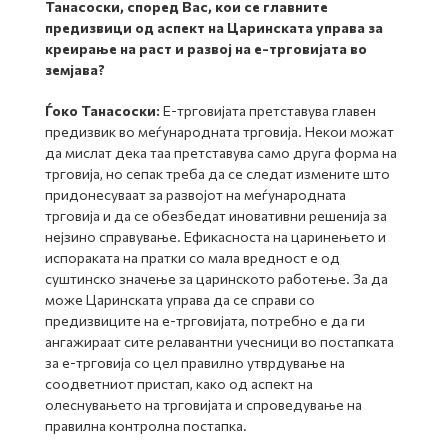
Танасоски, според Вас, кои се главните
предизвици од аспект на Царинската управа за
креирање на раст и развој на е-трговијата во
земјава?
Ѓоко Танасоски:
Е-трговијата претставува главен
предизвик во меѓународната трговија. Некои можат
да мислат дека таа претставува само друга форма на
трговија, но сепак треба да се следат измените што
придонесуваат за развојот на меѓународната
трговија и да се обезбедат иновативни решенија за
нејзино справување. Ефикасноста на царинењето и
испораката на пратки со мала вредност е од
суштинско значење за царинското работење. За да
може Царинската управа да се справи со
предизвиците на е-трговијата, потребно е да ги
ангажираат сите релавантни учесници во постапката
за е-трговија со цел правилно утврдување на
соодветниот пристап, како од аспект на
олеснувањето на трговијата и спроведување на
правилна контролна постапка.