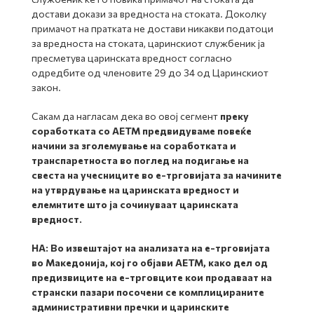
достави докази за вредноста на стоката. Доколку
примачот на пратката не достави никакви податоци
за вредноста на стоката, царинскиот службеник ја
пресметува царинската вредност согласно
одредбите од членовите 29 до 34 од Царинскиот
закон.
Сакам да нагласам дека во овој сегмент
преку
соработката со АЕТМ предвидуваме повеќе
начини за зголемување на соработката и
транспаретноста во поглед на подигање на
свеста на учесниците во е-трговијата за начините
на утврдување на царинската вредност и
елемнтите што ја сочинуваат царинската
вредност.
НА:
Во извештајот на анализата на е-трговијата
во Македонија, кој го објави АЕТМ, како дел од
предизвиците на е-трговците кои продаваат на
странски пазари посочени се комплицираните
административни пречки и царинските