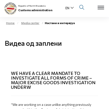
Republic of North Macedonia
Customs administration
Home
Media center
Настани и интервјуа
Open s
About us
Видеа од заплени
Open su
Individuals
Open s
Business community
Open s
E-Customs
WE HAVE A CLEAR MANDATE TO
INVESTIGATE ALL FORMS OF CRIME –
Open s
MAJOR EXCISE GOODS INVESTIGATION
Media center
UNDERW
Contact
“We are working on a case unlike anything previously
Newsletter