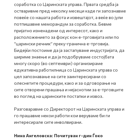
соработка со Царинската управа. Првата средба ја
остваривме пред неколку месеци каде ги запознавме
повеќе со нашата работа и извештајот, а веќе во јули
потпишавме меморандум за соработка. Бевме
пријатно изненадени од интересот, како и
расположението за фокус кон е-трговијата или по
“царински речник” преку-гранична е-трговија.
Бидејќи постоиме да ја застапуваме индустријата, да
шириме знаење и да ја подобруваме состојбата
многу скоро (во септември) организираме
едукативна работилница со Царинската управа со
цел запознавање на сите заинтересирани со
олеснетите процедури, како и за одговорање на
сите отворени прашања и нејаснотии за е-трговците
во поглед на царинските постапки и извоз.
Разговаравме со Директорот на Царинската управа и
го прашавме некои работи кои веруваме би ги
интересирале сите инволвирани.
Нина Ангеловска: Почитуван г-дин Ѓоко