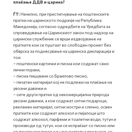
плаќање ДДВ и царина?
ЃТ:
Начелно, при пристигнување на поштенските
пратки на царинското подрачје на Република
Македонија, согласно одредбите на Уредбата за
спроведување на Царинскиот закон под надзор на
царински службеник се врши издвојување на
пратките кои се пуштаат во слободен промет без
обврска за поднесување на царинска декларација и
тоа:
– поштенски картички и писма кои содржат само
лични пораки,
– писма пишувани со Браилово писмо,
– печатен материјал кој не подлежи на плаќање на
увозни давачки и
– сите други пратки од некомерцијална природа
увозни давачки, а кои содржат ситни подароци,
рекламен материјал, ситни мостри и слично, освен
пратките кои содржат алкохол и пијалоци што
содржат алкохол, парфеми и тоалетни води, тутун и
производи од тутун. кои се испраќаат со писмо или
со поштенски пакет од незначителна вредност, со