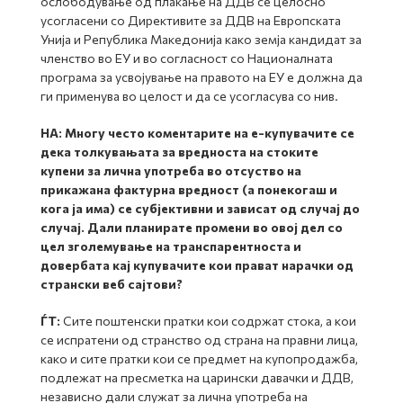
ослободување од плаќање на ДДВ се целосно
усогласени со Директивите за ДДВ на Европската
Унија и Република Македонија како земја кандидат за
членство во ЕУ и во согласност со Националната
програма за усвојување на правото на ЕУ е должна да
ги применува во целост и да се усогласува со нив.
НА:
Многу често коментарите на е-купувачите се
дека толкувањата за вредноста на стоките
купени за лична употреба во отсуство на
прикажана фактурна вредност (а понекогаш и
кога ја има) се субјективни и зависат од случај до
случај. Дали планирате промени во овој дел со
цел зголемување на транспарентноста и
довербата кај купувачите кои прават нарачки од
странски веб сајтови?
ЃТ:
Сите поштенски пратки кои содржат стока, а кои
се испратени од странство од страна на правни лица,
како и сите пратки кои се предмет на купопродажба,
подлежат на пресметка на царински давачки и ДДВ,
независно дали служат за лична употреба на