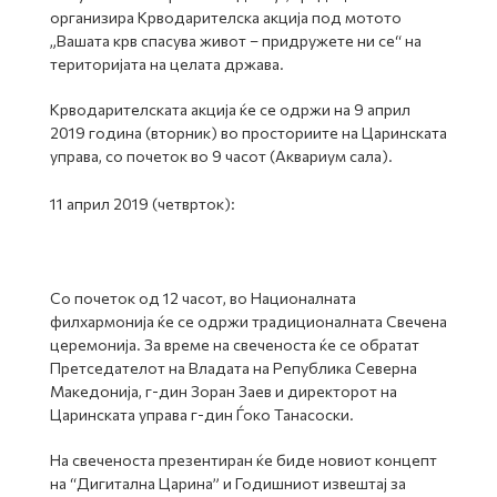
организира Крводарителска акција под мотото
„Вашата крв спасува живот – придружете ни се“ на
територијата на целата држава.
Крводарителската акција ќе се одржи на 9 април
2019 година (вторник) во просториите на Царинската
управа, со почеток во 9 часот (Аквариум сала).
11 април 2019 (четврток):
Со почеток од 12 часот, во Националната
филхармонија ќе се одржи традиционалната Свечена
церемонија. За време на свеченоста ќе се обратат
Претседателот на Владата на Република Северна
Македонија, г-дин Зоран Заев и директорот на
Царинската управа г-дин Ѓоко Танасоски.
На свеченоста презентиран ќе биде новиот концепт
на “Дигитална Царина” и Годишниот извештај за