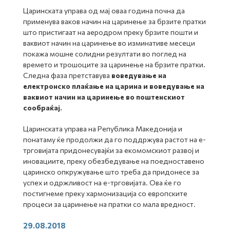
Царинската управа од мај оваа година почна да
применува ваков начин на царинење за брзите пратки
што пристигаат на аеродром преку брзите пошти и
ваквиот начин на царинење во изминативе месеци
покажа мошне солидни резултати во поглед на
времето и трошоците за царинење на брзите пратки.
Следна фаза претставува
воведување на
електронско плаќање на царина и воведување на
ваквиот начин на царинење во поштенскиот
сообраќај.
Царинската управа на Република Македонија и
понатаму ќе продолжи да го поддржува растот на е-
трговијата придонесувајќи за екомомскиот развој и
иновациите, преку обезбедување на поедноставено
царинско опкружување што треба да придонесе за
успех и одржливост на е-трговијата. Ова ќе го
постигнеме преку хармонизација со европските
процеси за царинење на пратки со мала вредност.
29.08.2018