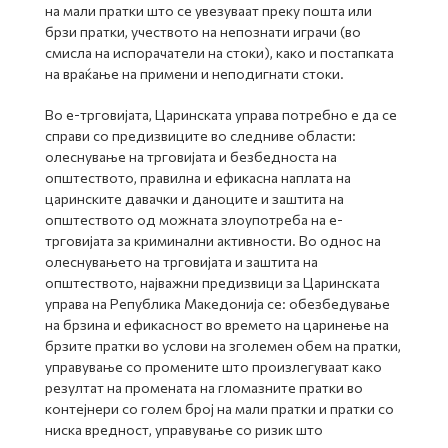
на мали пратки што се увезуваат преку пошта или
брзи пратки, учеството на непознати играчи (во
смисла на испорачатели на стоки), како и постапката
на враќање на примени и неподигнати стоки.
Во е-трговијата, Царинската управа потребно е да се
справи со предизвиците во следниве области:
олеснување на трговијата и безбедноста на
општеството, правилна и ефикасна наплата на
царинските давачки и даноците и заштита на
општеството од можната злоупотреба на е-
трговијата за криминални активности. Во однос на
олеснувањето на трговијата и заштита на
општеството, најважни предизвици за Царинската
управа на Република Македонија се: обезбедување
на брзина и ефикасност во времето на царинење на
брзите пратки во услови на зголемен обем на пратки,
управување со промените што произлегуваат како
резултат на промената на гломазните пратки во
контејнери со голем број на мали пратки и пратки со
ниска вредност, управување со ризик што