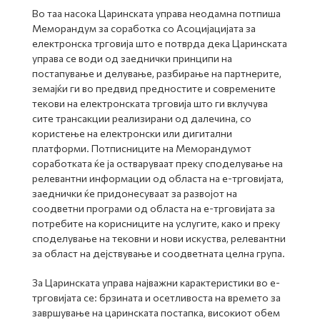
Во таа насока Царинската управа неодамна потпиша
Меморандум за соработка со Асоцијацијата за
електронска трговија што е потврда дека Царинската
управа се води од заеднички принципи на
постапување и делување, разбирање на партнерите,
земајќи ги во предвид предностите и современите
текови на електронската трговија што ги вклучува
сите трансакции реализирани од далечина, со
користење на електронски или дигитални
платформи. Потписниците на Меморандумот
соработката ќе ја остваруваат преку споделување на
релевантни информации од областа на е-трговијата,
заеднички ќе придонeсуваат за развојот на
соодветни програми од областа на е-трговијата за
потребите на корисниците на услугите, како и преку
споделување на тековни и нови искуства, релевантни
за област на дејствување и соодветната целна група.
За Царинската управа најважни карактеристики во е-
трговијата се: брзината и осетливоста на времето за
завршување на царинската постапка, високиот обем