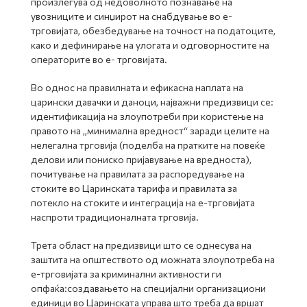
произлегува од недоволното познавање на
увозниците и синџирот на снабдување во е-
трговијата, обезбедување на точност на податоците,
како и дефинирање на улогата и одговорностите на
операторите во е- трговијата.
Во однос на правилната и ефикасна наплата на
царински давачки и даноци, најважни предизвици се:
идентификација на злоупотреби при користење на
правото на „минимална вредност“ заради целите на
нелегална трговија (поделба на пратките на повеќе
делови или пониско пријавување на вредноста),
почитување на правилата за распоредување на
стоките во Царинската тарифа и правилата за
потекло на стоките и интеграција на е-трговијата
наспроти традиционалната трговија.
Трета област на предизвици што се однесува на
заштита на општеството од можната злоупотреба на
е-трговијата за криминални активности ги
опфаќа:создавањето на специјални организациони
единици во Царинската управа што треба да вршат