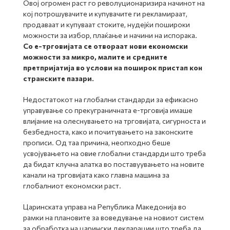
Овој огромен раст го револуционаризира начинот на
кој потрошувачите и купувачите ги рекламираат,
продаваат и купуваат стоките, нудејќи пошироки
можности за избор, плаќање и начини на испорака.
Со е-трговијата се отвораат нови економски
можности за микро, малите и средните
претпријатија во услови на поширок пристап кон
странските пазари.
Недостатокот на глобални стандарди за ефикасно
управување со прекуграничната е-трговија имаше
влијание на олеснувањето на трговијата, сигурноста и
безбедноста, како и почитувањето на законските
прописи. Од таа причина, неопходно беше
усвојувањето на овие глобални стандарди што треба
да бидат клучна алатка во поставуувањето на новите
канали на трговијата како главна машина за
глобалниот економски раст.
Царинската управа на Република Македонија во
рамки на плановите за воведување на новиот систем
за обработка на царински декларации што треба да