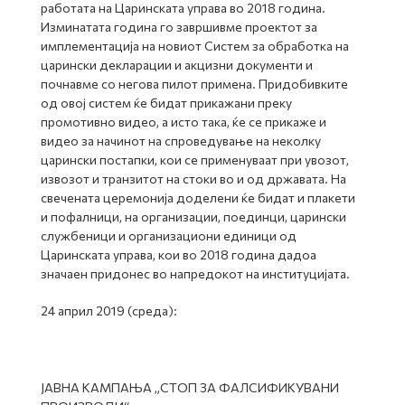
работата на Царинската управа во 2018 година.
Изминатата година го завршивме проектот за
имплементација на новиот Систем за обработка на
царински декларации и акцизни документи и
почнавме со негова пилот примена. Придобивките
од овој систем ќе бидат прикажани преку
промотивно видео, а исто така, ќе се прикаже и
видео за начинот на спроведување на неколку
царински постапки, кои се применуваат при увозот,
извозот и транзитот на стоки во и од државата. На
свечената церемонија доделени ќе бидат и плакети
и пофалници, на организации, поединци, царински
службеници и организациони единици од
Царинската управа, кои во 2018 година дадоа
значаен придонес во напредокот на институцијата.
24 април 2019 (среда):
ЈАВНА КАМПАЊА „СТОП ЗА ФАЛСИФИКУВАНИ