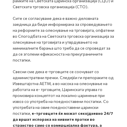
рамките на Светската царинска организација (СЦО) и
Светската трговска организација (СТО).
Сите се согласуваме дека е важно деловната
заедница да биде информирана за спроведувањето
на реформите за олеснување на трговијата, опфатени
во Спогодбата на Светската трговска организација за
олеснување на трговијата и утврдувањето на
минималните барања што треба да се спроведат за
да се зголеми ефикасноста на прекуграничните
постапки.
Свесни сме дека е-трговците се соочуваат со
администратвни пречки. Следејќи ги препораките од
Извештајотна АЕТМ, а во насока на олеснување на
работата на е- трговците, Царинската управа го
промовира концептот на локално царинење при
извоз со употреба на поедноставени постапки. Со
употребата на овие поедноставени царински
постапки,
е-трговците ќе можат секојдневно 24/7
да вршат испорака на нивните пратки во
странство само со комерцијална фактура, а