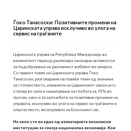
Ѓоко Танасоски: Позитивните промени на
Царинската управа исклучиво во улога на
сервис на граѓаните
Царинската управа на Република Македонија, во
изминатиот период реализира заначајни активности
за подобрување на деловниот амбиент во земјата.
Со првиот човек на Царинската управа, Ѓоко
Танасоски, разговараме на повеќе теми од значање
за стопанството, измените на Царинскиот закон што
стапија во сила и намалување на глобата за 75% во
просек, како и за заложбите за позитивни промени на
управата, исклучиво во улога на сервис на граѓаните и
општеството, ексклузивно за Економист.мк.
На чело сте на една од назначајните економски
институции за секоја национална економија. Кои