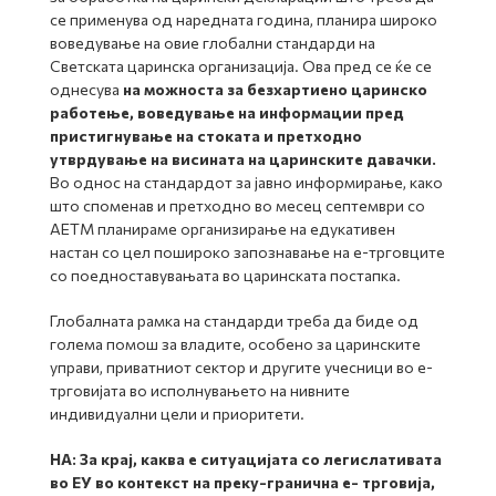
се применува од наредната година, планира широко
воведување на овие глобални стандарди на
Светската царинска организација. Ова пред се ќе се
однесува
на можноста за безхартиено царинско
работење, воведување на информации пред
пристигнување на стоката и претходно
утврдување на висината на царинските давачки.
Во однос на стандардот за јавно информирање, како
што споменав и претходно во месец септември со
АЕТМ планираме организирање на едукативен
настан со цел пошироко запознавање на е-трговците
со поедноставувањата во царинската постапка.
Глобалната рамка на стандарди треба да биде од
голема помош за владите, особено за царинските
управи, приватниот сектор и другите учесници во е-
трговијата во исполнувањето на нивните
индивидуални цели и приоритети.
НА: За крај, каква е ситуацијата со легислативата
во ЕУ во контекст на преку-гранична е- трговија,