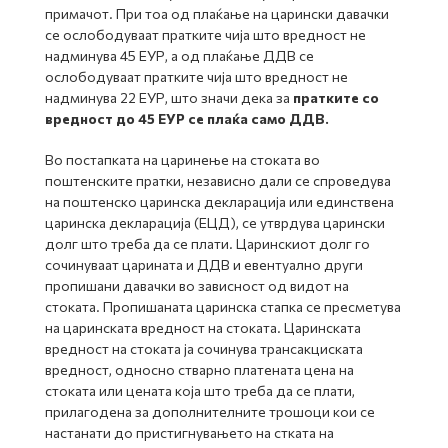
примачот. При тоа од плаќање на царински давачки
се ослободуваат пратките чија што вредност не
надминува 45 ЕУР, а од плаќање ДДВ се
ослободуваат пратките чија што вредност не
надминува 22 ЕУР, што значи дека за
пратките со
вредност до 45 ЕУР се плаќа само ДДВ.
Во постапката на царинење на стоката во
поштенските пратки, независно дали се спроведува
на поштенско царинска декларација или единствена
царинска декларација (ЕЦД), се утврдува царински
долг што треба да се плати. Царинскиот долг го
сочинуваат царината и ДДВ и евентуално други
пропишани давачки во зависност од видот на
стоката. Пропишаната царинска стапка се пресметува
на царинската вредност на стоката. Царинската
вредност на стоката ја сочинува трансакциската
вредност, односно стварно платената цена на
стоката или цената која што треба да се плати,
прилагодена за дополнителните трошоци кои се
настанати до пристигнувањето на стката на