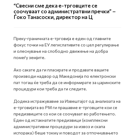
“Свесни сме дека е-трговците се
соочуваат со администратвни пречки” –
Ѓоко Танасоски, директор на Ц
Преку-граничната е-трговија е еден од главните
фокус точки на ЕУ легислативите со цел регулирање
и олеснување на слободно движење на добра
помеѓу земјите.
Ако сакате да ги пласирате и продавате вашите
производи надвор од Македонија по електронски
пат тогаш ќе треба да се информирате за царинските
процедури кои треба да ги следите.
Додека истражувавме за Извештајот од анализата на
е-трговијата во РМ ги прашавме е-трговците кои се
предизвиците со кои се соочуваат во работењето.
Еден од истакнатите предизвици (комплексни
административни процедури за извоз и скапа
испорака) беше токму и поводот за отпочнувањето