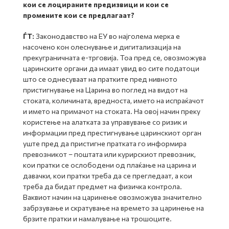
кои се лоцираните предизвици и кои се
промените кои се предлагаат?
ЃТ:
Законодавство на ЕУ во најголема мерка е
насочено кон олеснување и дигитализација на
прекуграничната е-трговија. Тоа пред се, овозможува
царинските органи да имаат увид во сите податоци
што се однесуваат на пратките пред нивното
пристигнување на Царина во поглед на видот на
стоката, количината, вредноста, името на испраќачот
и името на примачот на стоката. На овој начин преку
користење на алатката за управување со ризик и
информации пред престигнување царинскиот орган
уште пред да пристигне пратката го информира
превозникот – поштата или курирскиот превозник,
кои пратки се ослободени од плаќање на царина и
давачки, кои пратки треба да се прегледаат, а кои
треба да бидат предмет на физичка контрола.
Ваквиот начин на царинење овозможува значително
забрзување и скратување на времето за царинење на
брзите пратки и намалување на трошоците.