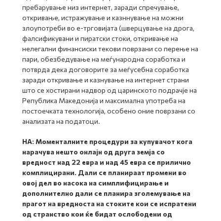
пребарување низ интернет, заради спречување,
откривање, истражување и казннување на можни
злоупотреби во е-трговијата (шверцување на дрога,
фалсификувани и пиратски стоки, откривање на
нелегални финансиски текови поврзани со перење на
пари, обезбедување на меѓународна соработка и
потврда дека договорите за меѓусебна соработка
заради откривање и казнување на интернет страни
што се хостирани надвор од царинското подрачје на
Република Македонија и максимална употреба на
постоечката технологија, особено оние поврзани со
анализата на податоци.
НА:
Моменталните процедури за купувачот кога
нарачува нешто онлајн од друга земја со
вредност над 22 евра и над 45 евра се прилично
комплицирани. Дали се планираат промени во
овој дел во насока на симплифицирање и
дополнително дали се планира зголемување на
прагот на вредноста на стоките кои се испратени
од странство кои ќе бидат ослободени од