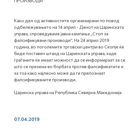
ПРОИЗВОДИ“
Како дел од активностите организирани по повод
одбележувањето на 14 април - Денот на Царинската
управа, спроведуваме јавна кампања „Стоп за
фалсификувани производи“. На 24 април 2019
година, во поголемите трговски центри во Скопје ќе
биде поставен штанд на Царинската управа, каде
граѓаните ќе имаат можност да се информираат за се
што се презема во борбата против фалсификатите и
за тоа како најлесно може да ги препознаат
фалсификуваните производи.
Царинска управа на Република Северна Македонија
07.04.2019