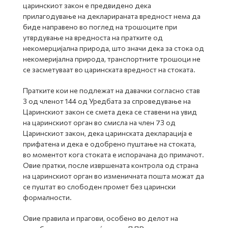
царинскиот закон е предвидено дека
прилагодување на декларираната вредност нема да
биде направено во поглед на трошоците при
утврдување на вредноста на пратките од
некомерцијална природа, што значи дека за стока од
некомеријална природа, транспортните трошоци не
се засметуваат во царинската вредност на стоката.
Пратките кои не подлежат на давачки согласно став
3 од членот 144 од Уредбата за спроведување на
Царинскиот закон се смета дека се ставени на увид
на царинскиот орган во смисла на член 73 од
Царинскиот закон, дека царинската декларација е
прифатена и дека е одобрено пуштање на стоката,
во моментот кога стоката е испорачана до примачот.
Овие пратки, после извршената контрола од страна
на царинскиот орган во изменичната пошта можат да
се пуштат во слободен промет без царински
формалности.
Овие правила и прагови, особено во делот на