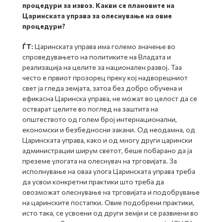
процедури за извоз. Какви се плановите на
Царинската управа за олеснување на овие
процедури?
ЃТ:
Царинската управа има големо значење во
спроведувањето на политиките на Владата и
реализација на целите за национален развој. Таа
често е првиот прозорец преку кој надворешниот
свет ја гледа земјата, затоа без добро обучена и
ефикасна Царинска управа, не можат во целост да се
остварат целите во поглед на заштита на
општеството од голем број интернационални,
економски и безбедносни закани. Од неодамна, од
Царинската управа, како и од многу други царински
администрации ширум светот, беше побарано да ја
преземе улогата на олеснувач на трговијата. За
исполнување на оваа улога Царинската управа треба
да усвои конкретни практики што треба да
овозможат олеснување на трговијата и подобрување
на царинските постапки. Овие подобрени практики,
исто така, се усвоени од други земји и се развиени во