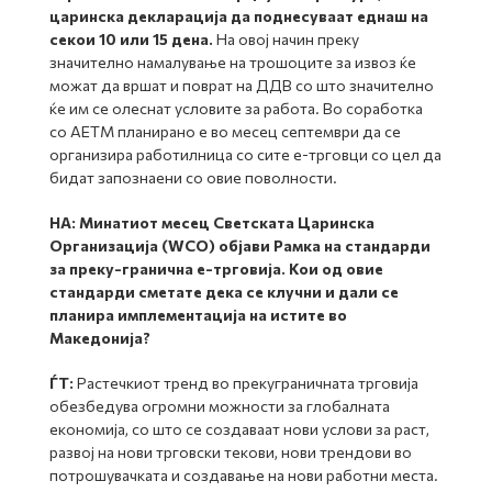
царинска декларација да поднесуваат еднаш на
секои 10 или 15 дена.
На овој начин преку
значително намалување на трошоците за извоз ќе
можат да вршат и поврат на ДДВ со што значително
ќе им се олеснат условите за работа. Во соработка
со АЕТМ планирано е во месец септември да се
организира работилница со сите е-трговци со цел да
бидат запознаени со овие поволности.
НА:
Минатиот месец Светската Царинска
Организација (WCO) објави Рамка на стандарди
за преку-гранична е-трговија. Кои од овие
стандарди сметате дека се клучни и дали се
планира имплементација на истите во
Македонија?
ЃТ:
Растечкиот тренд во прекуграничната трговија
обезбедува огромни можности за глобалната
економија, со што се создаваат нови услови за раст,
развој на нови трговски текови, нови трендови во
потрошувачката и создавање на нови работни места.