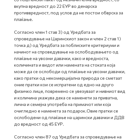
вкупна вредност до 22 ЕУР во денарска
противвредност, под услов да не постои обврска за
плаќање.
Согласно член 1 став 3) од Уредбата за
спроведување на Царинскиот закон и член 2 став 1)
точка д) од Уредбата за поблиските критериуми и
начинот на спроведување на ослободувањето од
плаќање на увозни давачки, како и вредноста,
количината и видот или намената на стоката која
може да се ослободи од плаќање на увозни давачки,
како пратки од некомерцијална природа се сметаат
оние пратки кои се испратени од едно на друго
физичко лице, повремено се увезуваат и нивниот вид
и количина укажува дека се наменети за приватна,
лична и семејна употреба на примачот или која
очигледно е наменета за подарок.Овие пратки се
ослободени од плаќање на царински давачки и ДДВ
до вредност од 45 ЕУР.
Согласно член 87 од Уредбата за спроведување на