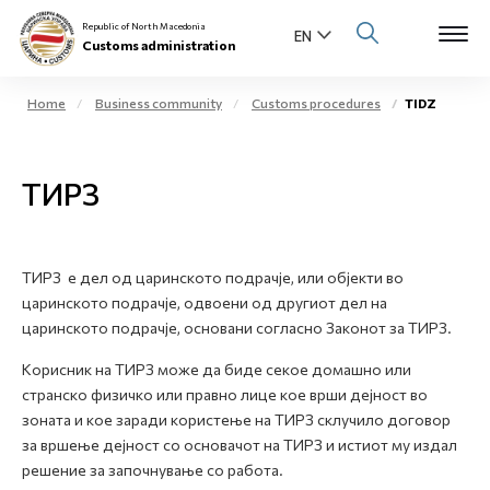
Republic of North Macedonia
Customs administration
Home
Business community
Customs procedures
TIDZ
Open s
About us
ТИРЗ
Open su
Individuals
Open s
Business community
ТИРЗ е дел од царинското подрачје, или објекти во
царинското подрачје, одвоени од другиот дел на
Open s
E-Customs
царинското подрачје, основани согласно Законот за ТИРЗ.
Open s
Корисник на ТИРЗ може да биде секое домашно или
Media center
странско физичко или правно лице кое врши дејност во
зоната и кое заради користење на ТИРЗ склучило договор
Contact
за вршење дејност со основачот на ТИРЗ и истиот му издал
решение за започнување со работа.
Newsletter