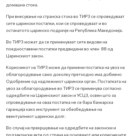
домашна стока.
При внесување на странска стока во ТИРЗ се спроведуваат
сите царински постапки, кои се спроведуваат и во
останатото царинско подрачје на Република Македонија.
Во ТИРЗ можат да се применуваат сите видови на
поедноставени постапки предвидени во член 88 од
Царинскиот закон.
Корисникот на ТИРЗ може да примени постапка на увоз на
облагородување само доколку претходно има добиено
Одобрение од надлежниот царински орган. Постапката на
увоз за облагородување во ТИРЗ се применува согласно
одредбите на Царинскиот закон и УСЦЗ, освен што за
спроведување на оваа постапка не се бара банкарска
гаранција како инструмент за обезбедување на
евентуалниот царински долг.
Во случај на прекршување на одредбите на законски и
подзаконски акти од страна на основачот или корисниците