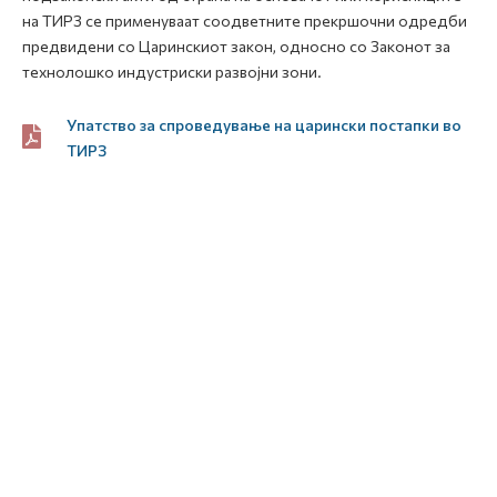
на ТИРЗ се применуваат соодветните прекршочни одредби
предвидени со Царинскиот закон, односно со Законот за
технолошко индустриски развојни зони.
Упатство за спроведување на царински постапки во
ТИРЗ