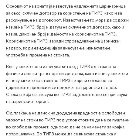
Основачот на зоната ја известува надлежната царинарница
за секој склучен договор за користење на ТИРЗ, како и за
раскинување на договорот. Известувањето мора да содржи
назив на ТИРЗ, број и датум на склучениот договор, како и
назив, даночен број и дејноста на корисникот на ТИРЗ.
Корисникот на ТИРЗ, заради спроведување на царински
надзор, води евиденција за внесување, изнесување,
употреба и промена на стоката.
Влегувањето во и излегувањето од ТИРЗ од страна на
физички лица и транспортни средства, како и внесувањето и
изнесувањето на стоки во ТИРЗ се врши согласно со
царинските прописи и се предмет на царински надзор.
Стоката која се внесува во ТИРЗ задолжително се пријавува
на царинскиот орган.
Од плаќање на данок на додадена вредност е ослободен
увозот на стоки во ТИРЗ под услов стоките да не се пуштени
во слободен промет, односно да не се наменети за крајна
потрошувачка. Во ТИРЗ може да се внесува странска и