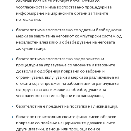
секогаш кога ќе се откријат потешкотии со
усогласеноста и има воспоставено процедури за
информирање на царинските органи за таквите
потешкотии,
барателот има воспоставено соодветни безбедносни
мерки за заштита на неговиот компјутерски систем од
неовластен влез како и обезбедување на неговата
документација,
барателот има воспоставено задоволителни
процедури за управување со увозните и извозните
дозволи и одобренија поврзани со забрани и
ограничувања, вклучувајќи и мерки за разликување на
стоката која е предмет на забрани или ограничувања
од другата стока и мерки за обезбедување на
усогласеност со тие забрани и ограничувања,
барателот не е предмет на постапка на ликвидација,
барателот ги исполнил своите финансиски обврски
поврзани со плаќање на царинските давачки и сите
други давачки, даноци или трошоци кои се