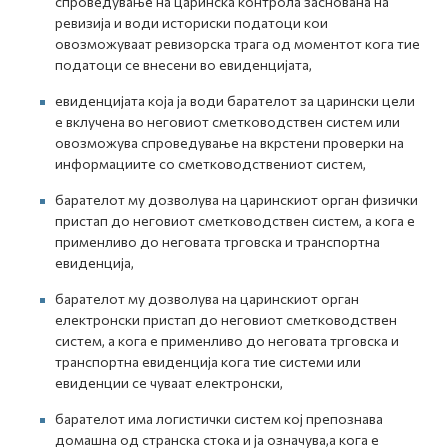
спроведување на царинска контрола заснована на
ревизија и води историски податоци кои
овозможуваат ревизорска трага од моментот кога тие
податоци се внесени во евиденцијата,
евиденцијата која ја води барателот за царински цели
е вклучена во неговиот сметководствен систем или
овозможува спроведување на вкрстени проверки на
информациите со сметководствениот систем,
барателот му дозволува на царинскиот орган физички
пристап до неговиот сметководствен систем, а кога е
применливо до неговата трговска и транспортна
евиденција,
барателот му дозволува на царинскиот орган
електронски пристап до неговиот сметководствен
систем, а кога е применливо до неговата трговска и
транспортна евиденција кога тие системи или
евиденции се чуваат електронски,
барателот има логистички систем кој препознава
домашна од странска стока и ја означува,а кога е