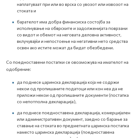
наплатуваат при или во врска со увозот или извозот на
стоката и
барателот има добра финансиска состојба за
исполнување на обврските и задолженијата поврзани
со видот и обемот на неговата деловна активност,
вклучувајќи и непостоење на негативни нето средства
освен ако истите можат да бидат обезбедени.
Со поедноставени постапки се овозможува на имателот на
одобрение:
да поднесе царинска декларација која не содржи
некои од пропишаните податоци или кон неа да не
приложи некои од пропишаните документи (постапка
со непотполна декларација),
да поднесе поедноставена декларација, комерцијален
или административен документ, заедно со барање за
ставање на стоката во предметната царинска постапка
наместо царинска декларација (поедноставена