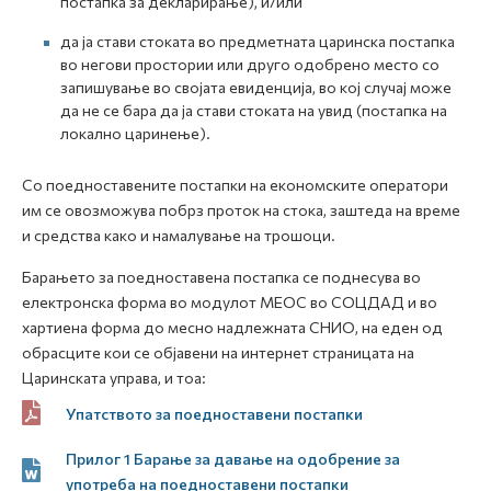
постапка за декларирање), и/или
да ја стави стоката во предметната царинска постапка
во негови простории или друго одобрено место со
запишување во својата евиденција, во кој случај може
да не се бара да ја стави стоката на увид (постапка на
локално царинење).
Со поедноставените постапки на економските оператори
им се овозможува побрз проток на стока, заштеда на време
и средства како и намалување на трошоци.
Барањето за поедноставена постапка се поднесува во
електронска форма во модулот МЕОС во СОЦДАД и во
хартиена форма до месно надлежната СНИО, на еден од
обрасците кои се објавени на интернет страницата на
Царинската управа, и тоа:
Упатството за поедноставени постапки
Прилог 1 Барање за давање на одобрение за
употреба на поедноставени постапки