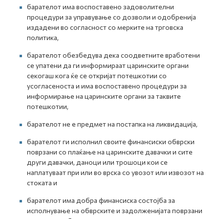
барателот има воспоставено задоволителни
процедури за управување со дозволи и одобренија
издадени во согласност со мерките на трговска
политика,
барателот обезбедува дека соодветните вработени
се упатени да ги информираат царинските органи
секогаш кога ќе се откријат потешкотии со
усогласеноста и има воспоставено процедури за
информирање на царинските органи за таквите
потешкотии,
барателот не е предмет на постапка на ликвидација,
барателот ги исполнил своите финансиски обврски
поврзани со плаќање на царинските давачки и сите
други давачки, даноци или трошоци кои се
наплатуваат при или во врска со увозот или извозот на
стоката и
барателот има добра финансиска состојба за
исполнување на обврските и задолженијата поврзани