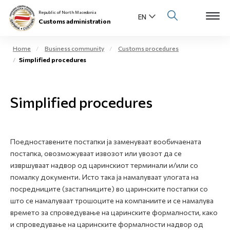
Republic of North Macedonia
Customs administration
Home
Business community
Customs procedures
Simplified procedures
Open s
About us
Open su
Simplified procedures
Individuals
Open s
Business community
Поедноставените постапки ја заменуваат вообичаената
Open s
E-Customs
постапка, овозможуваат извозот или увозот да се
извршуваат надвор од царинскиот терминали и/или со
Open s
помалку документи. Исто така ја намалуваат улогата на
Media center
посредниците (застапниците) во царинските постапки со
што се намалуваат трошоците на компаниите и се намалува
Contact
времето за спроведување на царинските формалности, како
и спроведување на царинските формалности надвор од
Newsletter