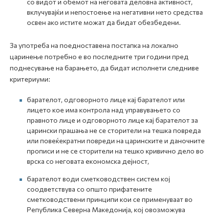
со видот и обемот на неговата деловна активност,
вклучувајќи и непостоење на негативни нето средства
освен ако истите можат да бидат обезбедени.
За употреба на поедноставена постапка на локално
царинење потребно е во последните три години пред
поднесување на барањето, да бидат исполнети следниве
критериуми:
барателот, одговорното лице кај барателот или
лицето кое има контрола над управувањето со
правното лице и одговорното лице кај барателот за
царински прашања не се сторители на тешка повреда
или повеќекратни повреди на царинските и даночните
прописи и не се сторители на тешко кривично дело во
врска со неговата економска дејност,
барателот води сметководствен систем кој
соодветствува со општо прифатените
сметководствени принципи кои се применуваат во
Република Северна Македонија, кој овозможува