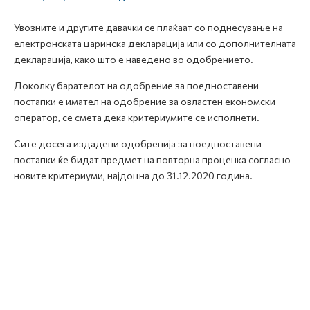
Увозните и другите давачки се плаќаат со поднесување на
електронската царинска декларација или со дополнителната
декларација, како што е наведено во одобрението.
Доколку барателот на одобрение за поедноставени
постапки е имател на одобрение за овластен економски
оператор, се смета дека критериумите се исполнети.
Сите досега издадени одобренија за поедноставени
постапки ќе бидат предмет на повторна проценка согласно
новите критериуми, најдоцна до 31.12.2020 година.