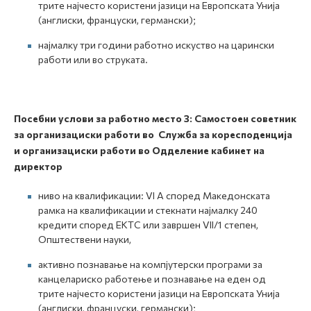
трите најчесто користени јазици на Европската Унија
(англиски, француски, германски);
најмалку три години работно искуство на царински
работи или во струката.
Посебни услови за работно место 3: Самостоен советник
за организациски работи во Служба за коресподенција
и организациски работи во Одделение кабинет на
директор
ниво на квалификации: VI А според Македонската
рамка на квалификации и стекнати најмалку 240
кредити според ЕКТС или завршен VII/1 степен,
Општествени науки,
активно познавање на компјутерски програми за
канцелариско работење и познавање на еден од
трите најчесто користени јазици на Европската Унија
(англиски, француски, германски);