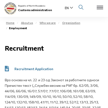
Republic of North Macedonia
Customs administration
Home
About us
Who we are
Organization
Employment
Open s
About us
Open su
Recruitment
Individuals
Open s
Business community
Open s
Recruitment Application
E-Customs
Open s
Врз основа на чл. 22 и 23 од Законот за работните односи
Media center
Пречистен текст („Службен весник на РМ" бр. 62/05, 3/06,
44/06, 66/06, 16/07, 57/07, 77/07, 106/08, 161/08, 63/09,
Contact
114/09, 130/09, 149/09, 10/10, 16/10, 50/10, 52/10, 58/10,
124/10, 132/10, 158/10, 47/11, 11/12, 39/12, 52/12, 13/13, 25/13,
Newsletter
54/13, 170/13, 187/13, 34/14, 113/14, 145/14, 20/15, 33/15, 72/15,