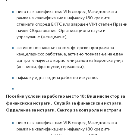
ниво на квалификации: VI Б според Македонската
рамка на квалификации и најмалку 180 кредити
стекнати според ЕКТС или завршен VII/1 степен Правни
науки, Образование, Организациони науки и
управување (менаџмент),
активно познавање на компјутерски програми за
канцелариско работење, активно познавање на еден
од трите најчесто користени јазици на Европска унија
(англиски, француски, германски),
најмалку една година работно искуство.
Посебни услови за работно место
10:
Виш инспектор за
финансиски истраги, Служба за финансиски истраги,
Одделение за истраги, Сектор за контрола и истраги
ниво на квалификации: VI Б според Македонската
рамка на квалификации и најмалку 180 кредити