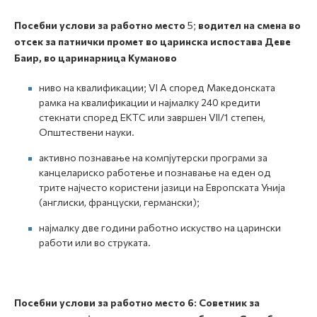
Посебни услови за работно место
5;
водител на смена во
отсек за патнички промет во царинска испостава Деве
Баир, во царинарница Куманово
ниво на квалификации; VI A според Македонската
рамка на квалификации и најмалку 240 кредити
стекнати според ЕКТС или завршен VII/1 степен,
Општествени науки.
активно познавање на компјутерски програми за
канцелариско работење и познавање на еден од
трите најчесто користени јазици на Европската Унија
(англиски, француски, германски);
најмалку две години работно искуство на царински
работи или во струката.
Посебни услови за работно место
6
:
Советник за