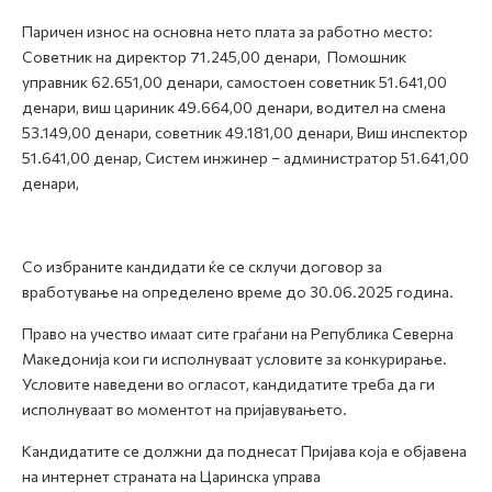
Паричен износ на основна нето плата за работно место:
Советник на директор 71.245,00 денари, Помошник
управник 62.651,00 денари, самостоен советник 51.641,00
денари, виш цариник 49.664,00 денари, водител на смена
53.149,00 денари, советник 49.181,00 денари, Виш инспектор
51.641,00 денар, Систем инжинер – администратор 51.641,00
денари,
Со избраните кандидати ќе се склучи договор за
вработување на определено време до 30.06.2025 година.
Право на учество имаат сите граѓани на Република Северна
Македонија кои ги исполнуваат условите за конкурирање.
Условите наведени во огласот, кандидатите треба да ги
исполнуваат во моментот на пријавувањето.
Кандидатите се должни да поднесат Пријава која е објавена
на интернет страната на Царинска управа