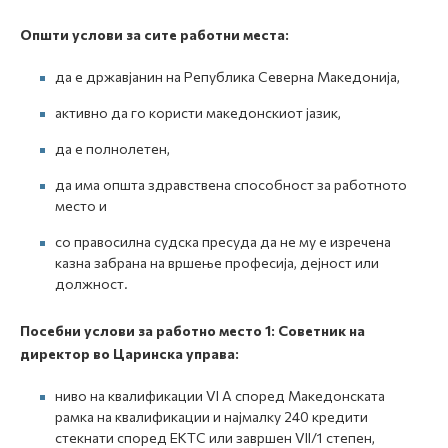
Општи услови за сите работни места:
да е државјанин на Република Северна Македонија,
активно да го користи македонскиот јазик,
да е полнолетен,
да има општа здравствена способност за работното
место и
со правосилна судска пресуда да не му е изречена
казна забрана на вршење професија, дејност или
должност.
Посебни услови за работно место 1
:
Советник на
директор во Царинска управа
:
ниво на квалификации VI A според Македонската
рамка на квалификации и најмалку 240 кредити
стекнати според ЕКТС или завршен VII/1 степен,