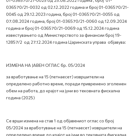
01-036570/21-0025 од 25.08.2022 година , број 01-
036570/21-0032 од 02.12.2022 година и број 01-036570/21-
0045 од 29.12.2023 година, број 01-036570/21-0055 од
07.08.2024 година, број 01-036570/21-0060 од 12.09.2024
година и број 01-036570/21-0069 од 15.12.2024 година
известувањето од Министерството за финансии број 19-
12857/2 од 27.12.2024 година Царинската управа објавува:
ИЗМЕНА НА ЈАВЕН ОГЛАС бр. 05/2024
за вработување на 15 (петнаесет) извршители на
определено работно време, поради привремено зголемен
обем на работа, до крајот на јуни во тековната фискална
година (2025)
Се врши измена на став 1 од објавениот оглас со број
05/2024 за вработување на 15 (петнаесет) извршители на
определено време до крајот на јуни во тековната фискална