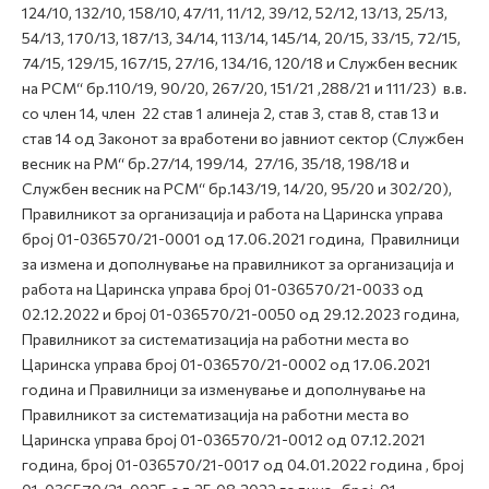
124/10, 132/10, 158/10, 47/11, 11/12, 39/12, 52/12, 13/13, 25/13,
54/13, 170/13, 187/13, 34/14, 113/14, 145/14, 20/15, 33/15, 72/15,
74/15, 129/15, 167/15, 27/16, 134/16, 120/18 и Службен весник
на РСМ“ бр.110/19, 90/20, 267/20, 151/21 ,288/21 и 111/23) в.в.
со член 14, член 22 став 1 алинеја 2, став 3, став 8, став 13 и
став 14 од Законот за вработени во јавниот сектор (Службен
весник на РМ“ бр.27/14, 199/14, 27/16, 35/18, 198/18 и
Службен весник на РСМ“ бр.143/19, 14/20, 95/20 и 302/20),
Правилникот за организација и работа на Царинска управа
број 01-036570/21-0001 од 17.06.2021 година, Правилници
за измена и дополнување на правилникот за организација и
работа на Царинска управа број 01-036570/21-0033 од
02.12.2022 и број 01-036570/21-0050 од 29.12.2023 година,
Правилникот за систематизација на работни места во
Царинска управа број 01-036570/21-0002 од 17.06.2021
година и Правилници за изменување и дополнување на
Правилникот за систематизација на работни места во
Царинска управа број 01-036570/21-0012 од 07.12.2021
година, број 01-036570/21-0017 од 04.01.2022 година , број