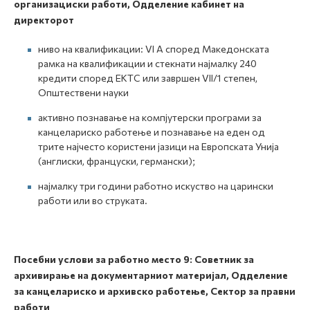
организациски работи, Одделение кабинет на
директорот
ниво на квалификации: VI А според Македонската
рамка на квалификации и стекнати најмалку 240
кредити според ЕКТС или завршен VII/1 степен,
Општествени науки
активно познавање на компјутерски програми за
канцелариско работење и познавање на еден од
трите најчесто користени јазици на Европската Унија
(англиски, француски, германски);
најмалку три години работно искуство на царински
работи или во струката.
Посебни услови за работно место
9:
Советник за
архивирање на документарниот материјал, Одделение
за канцелариско и архивско работење, Сектор за правни
работи