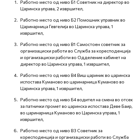
Работно место oд ниво Б1 Советник на директор во
Царинска управа, 2 извршител,
Работно место oд ниво Б2 Помошник управник во
Царинарница Гевгелија во Царинска управa, 1
извршител,
Работно место од ниво В1 Самостоен советник за
организациски работи во Служба за коресподенција
и организациски работи во Одделение кабинет на
директор во Царинска управа, 1 извршител,
Работно место од ниво В4 Виш цариник во царинска
испостава Куманово во царинарница Куманово во
Царинска управа, 1 извршител,
Работно место од ниво Б4 водител на смена во отсек
за патнички промет во царинска испостава Деве Баир,
во царинарница Куманово во Царинска управа, 1
извршител,
Работно место од ниво В3 Советник за
коресподенција и организациски работи во Служба