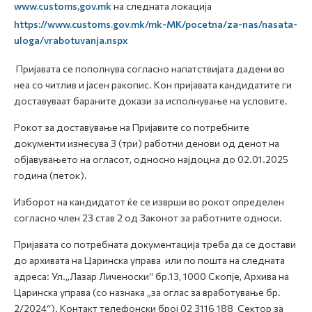
www.customs,gov.mk
на следната локација
https://www.customs.gov.mk/mk-MK/pocetna/za-nas/nasata-
uloga/vrabotuvanja.nspx
Пријавата се пополнува согласно напатствијата дадени во
неа со читлив и јасен ракопис. Кон пријавата кандидатите ги
доставуваат бараните докази за исполнување на условите.
Рокот за доставување на Пријавите со потребните
документи изнесува 3 (три) работни денови од денот на
објавувањето на огласот, односно најдоцна до 02.01.2025
година (петок).
Изборот на кандидатот ќе се изврши во рокот определен
согласно член 23 став 2 од Законот за работните односи.
Пријавата со потребната документација треба да се достави
до архивата на Царинска управа или по пошта на следната
адреса: Ул.„Лазар Личеноски“ бр.13, 1000 Скопје, Архива на
Царинска управа (со назнака „за оглас за вработување бр.
2/2024“). Контакт телефонски број 02 3116 188 Сектор за