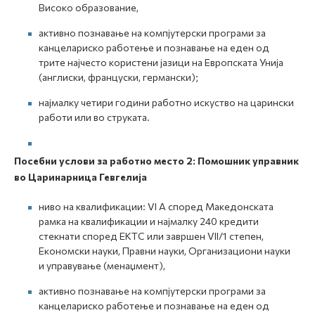
Високо образование,
активно познавање на компјутерски програми за
канцелариско работење и познавање на еден од
трите најчесто користени јазици на Европската Унија
(англиски, француски, германски);
најмалку четири години работно искуство на царински
работи или во струката.
Посебни услови за работно место 2
:
Помошник управник
во Царинарница Гевгелија
ниво на квалификации: VI A според Македонската
рамка на квалификации и најмалку 240 кредити
стекнати според ЕКТС или завршен VII/1 степен,
Економски науки, Правни науки, Организациони науки
и управување (менаџмент),
активно познавање на компјутерски програми за
канцелариско работење и познавање на еден од