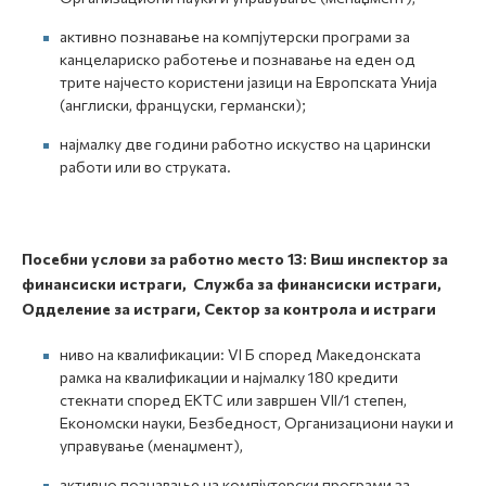
активно познавање на компјутерски програми за
канцелариско работење и познавање на еден од
трите најчесто користени јазици на Европската Унија
(англиски, француски, германски);
најмалку две години работно искуство на царински
работи или во струката.
Посебни услови за работно место
13:
Виш инспектор за
финансиски истраги, Служба за финансиски истраги,
Одделение за истраги, Сектор за контрола и истраги
ниво на квалификации: VI Б според Македонската
рамка на квалификации и најмалку 180 кредити
стекнати според ЕКТС или завршен VII/1 степен,
Економски науки, Безбедност, Организациони науки и
управување (менаџмент),
активно познавање на компјутерски програми за