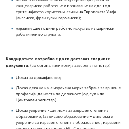
канцелариско работење и познавање на еден од
трите најчесто користени јазици на Европската Унија
(англиски, француски, германски);
најмалку две години работно искуство на царински
работи или во струката.
Кандидатите потребно е да ги достават следните
документи:
(во оргинал или копија заверена на нотар)
Доказ за државјанство;
Доказ дека не им е изречена мерка забрана за вршење
професија, дејност или должност (од суд или
Централен регистар);
Доказ уверение - диплома за завршен степен на
образование; (за високо образование – диплома и
уверение со изразен степен на образование , изразени
кредити стекнати според ЕКТС и просек;