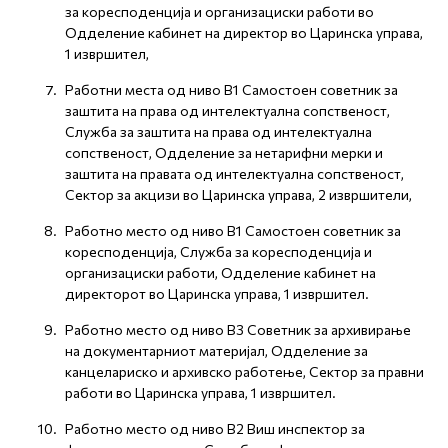
за коресподенција и организациски работи во
Одделение кабинет на директор во Царинска управа,
1 извршител,
Работни места од ниво В1 Самостоен советник за
заштита на права од интелектуална сопственост,
Служба за заштита на права од интелектуална
сопственост, Одделение за нетарифни мерки и
заштита на правата од интелектуална сопственост,
Сектор за акцизи во Царинска управа, 2 извршители,
Работно место од ниво В1 Самостоен советник за
коресподенција, Служба за коресподенција и
организациски работи, Одделение кабинет на
директорот во Царинска управа, 1 извршител.
Работно место од ниво В3 Советник за архивирање
на документарниот материјал, Одделение за
канцелариско и архивско работење, Сектор за правни
работи во Царинска управа, 1 извршител.
Работно место од ниво В2 Виш инспектор за