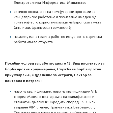
Електротехника, Информатика, Машинство
активно познавање на компјутерски програми за
канцелариско работење и познавање на еден од
трите најчесто користени јазици на Европската унија
(англиски, француски, германски);
најмалку една година работно искуство на царински
работи или во струката.
Посебни услови за работно место
12:
Виш инспектор за
борба против криумчарење, Служба за борба против
криумчарење, Одделение за истраги, Сектор за
контрола и истраги:
ниво на квалификации: ниво на квалификации VI Б
според Македонската рамка на квалификации и
стекнати најмалку 180 кредити според ЕКТС или
завршен VII/1 степен, Правни науки, Безбедност,
Организациони науки и управување (менаџмент),