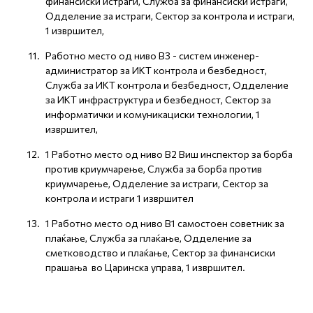
финансиски истраги, Служба за финансиски истраги,
Одделение за истраги, Сектор за контрола и истраги,
1 извршител,
Работно место од ниво В3 - систем инженер-
администратор за ИКТ контрола и безбедност,
Служба за ИКТ контрола и безбедност, Одделение
за ИКТ инфраструктура и безбедност, Сектор за
информатички и комуникациски технологии, 1
извршител,
1 Работно место од ниво В2 Виш инспектор за борба
против криумчарење, Служба за борба против
криумчарење, Одделение за истраги, Сектор за
контрола и истраги 1 извршител
1 Работно место од ниво В1 самостоен советник за
плаќање, Служба за плаќање, Одделение за
сметководство и плаќање, Сектор за финансиски
прашања во Царинска управа, 1 извршител.