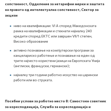
сопственост, Одделение за нетарифни мерки и заштита
на правата од интелектуална сопственост, Сектор за
акцизи
ниво на квалификации: VI А според Македонската
рамка на квалификации и стекнати најмалку 240
кредити според ЕКТС или завршен VII/1 степен,
Високо образование
активно познавање на компјутерски програми за
канцелариско работење и познавање на еден од
трите најчесто користени јазици на Европската Унија
(англиски, француски, германски);
најмалку три години работно искуство на царински
работи или во струката.
Посебни услови за работно место
8:
Самостоен советник
за коресподенција, Служба за коресподенција и