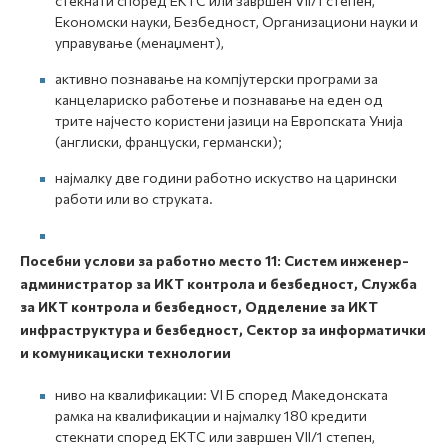
стекнати според ЕКТС или завршен VII/1 степен,
Економски науки, Безбедност, Организациони науки и
управување (менаџмент),
активно познавање на компјутерски програми за
канцелариско работење и познавање на еден од
трите најчесто користени јазици на Европската Унија
(англиски, француски, германски);
најмалку две години работно искуство на царински
работи или во струката.
Посебни услови за работно место
11:
С
истем инженер-
администратор за ИКТ контрола и безбедност, Служба
за ИКТ контрола и безбедност, Одделение за ИКТ
инфраструктура и безбедност, Сектор за информатички
и комуникациски технологии
ниво на квалификации: VI Б според Македонската
рамка на квалификации и најмалку 180 кредити
стекнати според ЕКТС или завршен VII/1 степен,