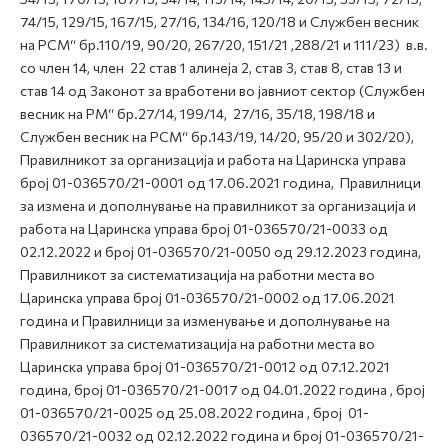
74/15, 129/15, 167/15, 27/16, 134/16, 120/18 и Службен весник
на РСМ“ бр.110/19, 90/20, 267/20, 151/21 ,288/21 и 111/23) в.в.
со член 14, член 22 став 1 алинеја 2, став 3, став 8, став 13 и
став 14 од Законот за вработени во јавниот сектор (Службен
весник на РМ“ бр.27/14, 199/14, 27/16, 35/18, 198/18 и
Службен весник на РСМ“ бр.143/19, 14/20, 95/20 и 302/20),
Правилникот за организација и работа на Царинска управа
број 01-036570/21-0001 од 17.06.2021 година, Правилници
за измена и дополнување на правилникот за организација и
работа на Царинска управа број 01-036570/21-0033 од
02.12.2022 и број 01-036570/21-0050 од 29.12.2023 година,
Правилникот за систематизација на работни места во
Царинска управа број 01-036570/21-0002 од 17.06.2021
година и Правилници за изменување и дополнување на
Правилникот за систематизација на работни места во
Царинска управа број 01-036570/21-0012 од 07.12.2021
година, број 01-036570/21-0017 од 04.01.2022 година , број
01-036570/21-0025 од 25.08.2022 година , број 01-
036570/21-0032 од 02.12.2022 година и број 01-036570/21-