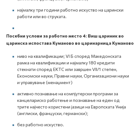
најмалку три години работно искуство на царински
работи или во струката.
Посебни услови за работно место 4
:
Виш цариник во
царинска испостава Куманово во царинарница Куманово
ниво на квалификации; VI Б според Македонската
рамка на квалификации и најмалку 180 кредити
стекнати според ЕКТС или завршен VII/1 степен,
Економски науки, Правни науки, Организациони науки
и управување (менаџмент)
активно познавање на компјутерски програми за
канцелариско работење и познавање на еден од
трите најчесто користени јазици на Европската Унија
(англиски, француски, германски);
без работно искуство.