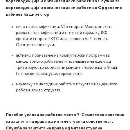
коресподенција и организациски работи во Служба за
коресподенција и организациски работи во Одделение
кабинет на директор
ниво на квалификации: VI Б според Македонската
рамка на квалификации и стекнати најмалку 180
кредити според ЕКТС или завршен VII/1 степен,
Општествени науки.
активно познавање на компјутерски програми за
канцелариско работење и познавање на еден од
трите најчесто користени јазици на Европската Унија
(англиски, француски, германски);
најмалку една година работно искуство на царински
работи или во струката.
Посебни услови за работно место 7
:
Самостоен советник
за заштита на права од интелектуална сопственост,
Служба за заштита на права од интелектуална