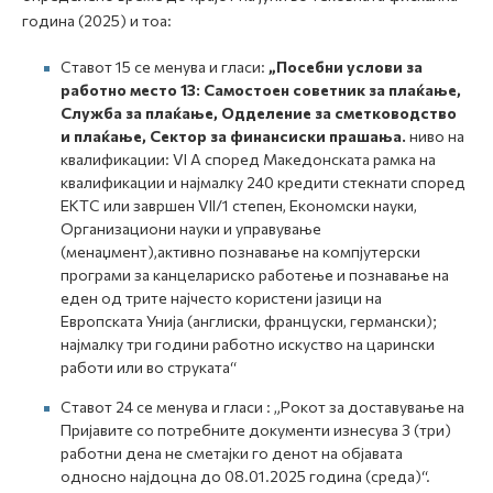
година (2025) и тоа:
Ставот 15 се менува и гласи:
„Посебни услови за
работно место
13:
Самостоен советник за плаќање,
Служба за плаќање, Одделение за сметководство
и плаќање, Сектор за финансиски прашања.
ниво на
квалификации: VI А според Македонската рамка на
квалификации и најмалку 240 кредити стекнати според
ЕКТС или завршен VII/1 степен, Економски науки,
Организациони науки и управување
(менаџмент),активно познавање на компјутерски
програми за канцелариско работење и познавање на
еден од трите најчесто користени јазици на
Европската Унија (англиски, француски, германски);
најмалку три години работно искуство на царински
работи или во струката“
Ставот 24 се менува и гласи : „Рокот за доставување на
Пријавите со потребните документи изнесува 3 (три)
работни дена не сметајки го денот на објавата
односно најдоцна до 08.01.2025 година (среда)“.