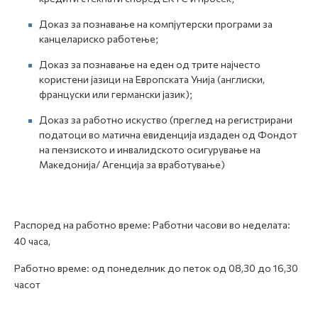
Доказ за познавање на компјутерски програми за
канцелариско работење;
Доказ за познавање на еден од трите најчесто
користени јазици на Европската Унија (англиски,
француски или германски јазик);
Доказ за работно искуство (преглед на регистрирани
податоци во матична евиденција издаден од Фондот
на пензиското и инвалидското осигурување на
Македонија/ Агенција за вработување)
Распоред на работно време: Работни часови во неделата:
40 часа,
Работно време: од понеделник до петок од 08,30 до 16,30
часот