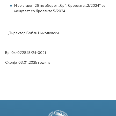
И во ставот 26 по зборот „бр“., броевите „2/2024“ се
менуваат со броевите 5/2024.
Директор Бобан Николовски
Бр. 04-072845/24-0021
Скопје, 03.01.2025 година