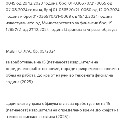
0045 од 29.12.2023 година, број 01-036570/21-0055 од
07.08.2024 година, број 01-036570/21-0060 од 12.09.2024
година и број 01-036570/21-0069 од 15.12.2024 година
известувањето од Министерството за финансии број 19-
12857/2 од 27.12.2024 година Царинската управа објавува:
ЈАВЕН ОГЛАС бр. 05/2024
за вработување на 15 (петнаесет) извршители на
определено работно време, поради привремено зголемен
обем на работа, до крајот на јуни во тековната фискална
година (2025)
Царинската управа објавува оглас за вработување на 15
(петнаесет) извршители на определено време до крајот на
тековна фискална година (2025):