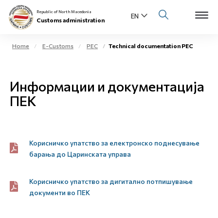
Republic of North Macedonia
Customs administration
Home
E-Customs
PEC
Technical documentation PEC
Open s
About us
Информации и документација
Open su
Individuals
ПЕК
Open s
Business community
Open s
Корисничко упатство за електронско поднесување
E-Customs
барања до Царинската управа
Open s
Media center
Корисничко упатство за дигитално потпишување
Contact
документи во ПЕК
Newsletter