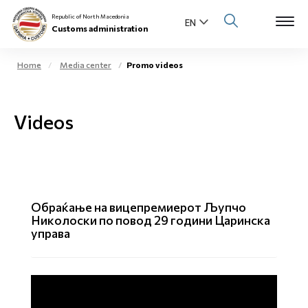
Republic of North Macedonia
Customs administration
Home
Media center
Promo videos
Open s
About us
Videos
Open su
Individuals
Open s
Business community
Open s
E-Customs
Обраќање на вицепремиерот Љупчо
Николоски по повод 29 години Царинска
Open s
управа
Media center
Contact
Newsletter